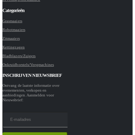
Categorieën
Grasmaaiers
Robotmaaiers
Zitmaaiers
Kettingzagen
Bladblazers/Zuigers
Onkruidborstels/Veegmachines
INSCHRIJVEN NIEUWSBRIEF
Ontvang de laatste informatie over
evenementen, verkopen en
aanbiedingen. Aanmelden voor
Nieuwsbrief: