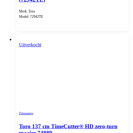
Merk: Toro
Model: 72942TE
Uitverkocht
Zitmaaiers
Toro 137 cm TimeCutter® HD zero-turn
maaier 74889