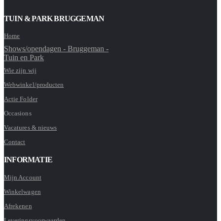
TUIN & PARK BRUGGEMAN
Home
Shows/opendagen - Bruggeman -
Tuin en Park
Wie zijn wij
Webwinkel/producten
Actie Folder
Occasions
Vacatures & nieuws
Contact
INFORMATIE
Mijn Account
Winkelwagen
Afrekenen
Leveringsvoorwaarden