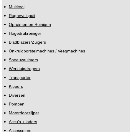
Multitool
Rugnevelspuit
Opruimen en Reinigen
Hogedrukreiniger
Bladblazers/Zuigers
Onkruidborstelmachines / Veegmachines
Sneeuwruimers
Werktuigdragers
Transporter
Kippers
Diversen
Pompen
Motordoorslijper
Accu’s + laders
Accessoires