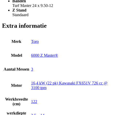
Banden
Turf Master 24 x 9.50-12
Z Stand
Standaard
Extra informatie
Merk
Toro
Model
6000 Z Master®
Aantal Messen
3
16,4 kW (22 pk) Kawasaki FX651V 726 cc @
Motor
3100 tpm
Werkbreedte
122
(cm)
werkdiepte