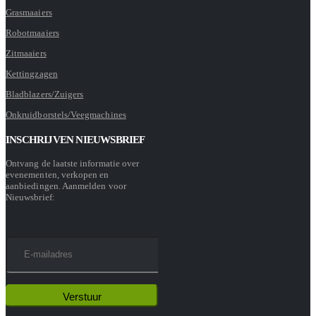
Grasmaaiers
Robotmaaiers
Zitmaaiers
Kettingzagen
Bladblazers/Zuigers
Onkruidborstels/Veegmachines
INSCHRIJVEN NIEUWSBRIEF
Ontvang de laatste informatie over
evenementen, verkopen en
aanbiedingen. Aanmelden voor
Nieuwsbrief: