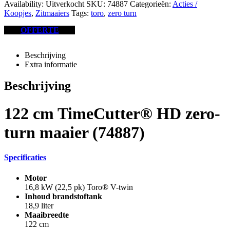
Availability:
Uitverkocht
SKU:
74887
Categorieën:
Acties /
Koopjes
,
Zitmaaiers
Tags:
toro
,
zero turn
OFFERTE
Beschrijving
Extra informatie
Beschrijving
122 cm TimeCutter® HD zero-
turn maaier (74887)
Specificaties
Motor
16,8 kW (22,5 pk) Toro® V-twin
Inhoud brandstoftank
18,9 liter
Maaibreedte
122 cm