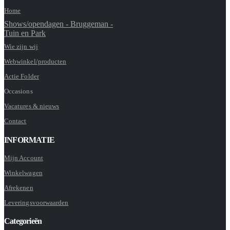
Home
Shows/opendagen - Bruggeman -
Tuin en Park
Wie zijn wij
Webwinkel/producten
Actie Folder
Occasions
Vacatures & nieuws
Contact
INFORMATIE
Mijn Account
Winkelwagen
Afrekenen
Leveringsvoorwaarden
Categorieën