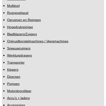
Multitool
Rugnevelspuit
Opruimen en Reinigen
Hogedrukreiniger
Bladblazers/Zuigers
Onkruidborstelmachines / Veegmachines
Sneeuwruimers
Werktuigdragers
Transporter
Kippers
Diversen
Pompen
Motordoorslijper
Accu’s + laders
Accessoires