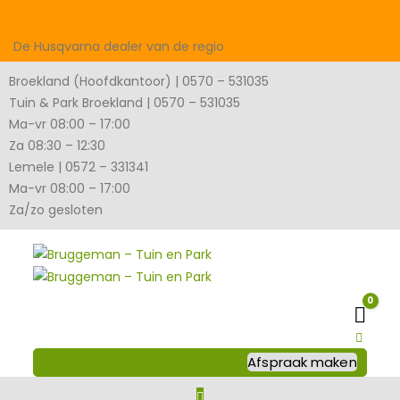
De Husqvarna dealer van de regio
Broekland (Hoofdkantoor) | 0570 – 531035
Tuin & Park Broekland | 0570 – 531035
Ma-vr 08:00 – 17:00
Za 08:30 – 12:30
Lemele | 0572 – 331341
Ma-vr 08:00 – 17:00
Za/zo gesloten
0
Wink
Afspraak maken