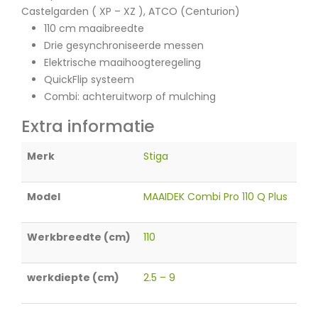
Castelgarden ( XP – XZ ), ATCO (Centurion)
110 cm maaibreedte
Drie gesynchroniseerde messen
Elektrische maaihoogteregeling
QuickFlip systeem
Combi: achteruitworp of mulching
Extra informatie
Merk
Stiga
Model
MAAIDEK Combi Pro 110 Q Plus
Werkbreedte (cm)
110
werkdiepte (cm)
2.5 – 9