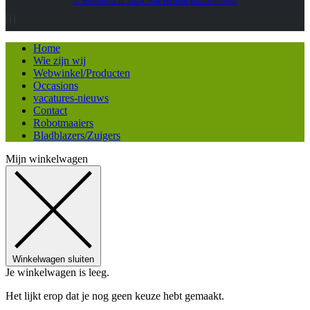
© Heatmedia.nl 2024. Alle rechten voorbehouden
Home
Wie zijn wij
Webwinkel/Producten
Occasions
vacatures-nieuws
Contact
Robotmaaiers
Bladblazers/Zuigers
Mijn winkelwagen
Winkelwagen sluiten
Je winkelwagen is leeg.
Het lijkt erop dat je nog geen keuze hebt gemaakt.