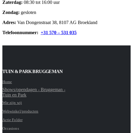
Zaterdag:
08:30 tot 16:00 uur
Zondag:
gesloten
Adres:
Van Dongenstraat 38, 8107 AG Broekland
Telefoonnummer:
+31 570 – 531 035
TUIN & PARK BRUGGEMAN
Home
Shows/opendagen - Bruggeman -
Tuin en Park
Wie zijn wij
Webwinkel/producten
Actie Folder
Occasions