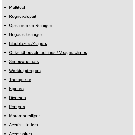
Multitool
Rugnevelspuit
Opruimen en Reinigen
Hogedrukreiniger
Bladblazers/Zuigers
Onkruidborstelmachines / Veegmachines
Sneeuwruimers
Werktuigdragers
Transporter
Kippers
Diversen
Pompen
Motordoorslijper
Accu’s + laders
Accessoires