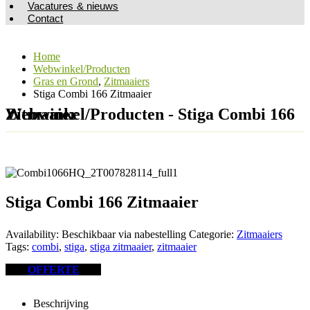
Vacatures & nieuws
Contact
Home
Webwinkel/Producten
Gras en Grond
,
Zitmaaiers
Stiga Combi 166 Zitmaaier
Webwinkel/Producten - Stiga Combi 166 Zitmaaier
Stiga Combi 166 Zitmaaier
Availability:
Beschikbaar via nabestelling
Categorie:
Zitmaaiers
Tags:
combi
,
stiga
,
stiga zitmaaier
,
zitmaaier
OFFERTE
Beschrijving