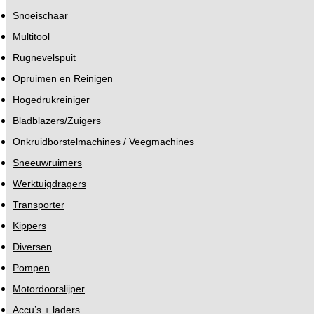
Snoeischaar
Multitool
Rugnevelspuit
Opruimen en Reinigen
Hogedrukreiniger
Bladblazers/Zuigers
Onkruidborstelmachines / Veegmachines
Sneeuwruimers
Werktuigdragers
Transporter
Kippers
Diversen
Pompen
Motordoorslijper
Accu’s + laders