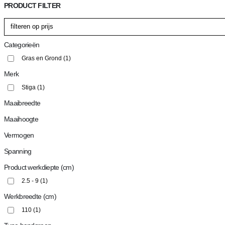
PRODUCT FILTER
Categorieën
Gras en Grond
(1)
Merk
Stiga
(1)
Maaibreedte
Maaihoogte
Vermogen
Spanning
Product werkdiepte (cm)
2.5 - 9
(1)
Werkbreedte (cm)
110
(1)