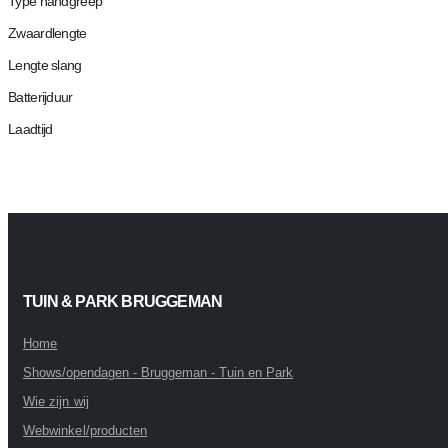
Type handgreep
Zwaardlengte
Lengte slang
Batterijduur
Laadtijd
TUIN & PARK BRUGGEMAN
Home
Shows/opendagen - Bruggeman - Tuin en Park
Wie zijn wij
Webwinkel/producten