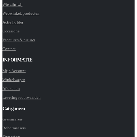
Wie zijn wij
Webwinkel/producten
Actie Folder
Occasions
Vacatures & nieuws
Contact
INFORMATIE
Mijn Account
Winkelwagen
Afrekenen
Leveringsvoorwaarden
Categorieën
Grasmaaiers
Robotmaaiers
Zitmaaiers