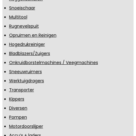
Snoeischaar
Multitool
Rugnevelspuit
Opruimen en Reinigen
Hogedrukreiniger
Bladblazers/Zuigers
Onkruidborstelmachines / Veegmachines
Sneeuwruimers
Werktuigdragers
Transporter
Kippers
Diversen
Pompen
Motordoorslijper
Accu’s + laders