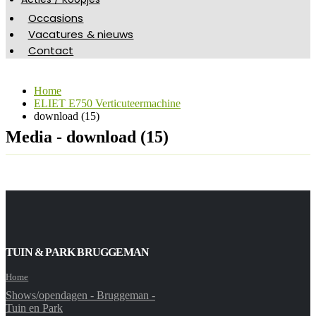
Occasions
Vacatures & nieuws
Contact
Home
ELIET E750 Verticuteermachine
download (15)
Media - download (15)
TUIN & PARK BRUGGEMAN
Home
Shows/opendagen - Bruggeman -
Tuin en Park