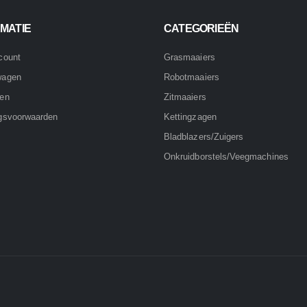
MATIE
CATEGORIEËN
count
Grasmaaiers
wagen
Robotmaaiers
nen
Zitmaaiers
gsvoorwaarden
Kettingzagen
Bladblazers/Zuigers
Onkruidborstels/Veegmachines