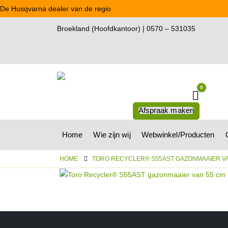
De Husqvarna dealer van de regio
Broekland (Hoofdkantoor) | 0570 – 531035
0
Winkel
Afspraak maken
Home
Wie zijn wij
Webwinkel/Producten
HOME
TORO RECYCLER® S55AST GAZONMAAIER VA