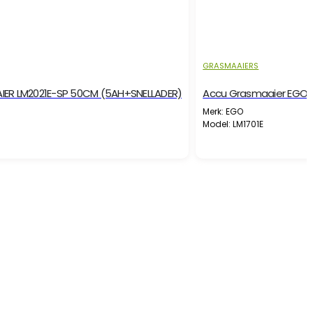
GRASMAAIERS
ER LM2021E-SP 50CM (5AH+SNELLADER)
Accu Grasmaaier EGO L
Merk: EGO
Model: LM1701E