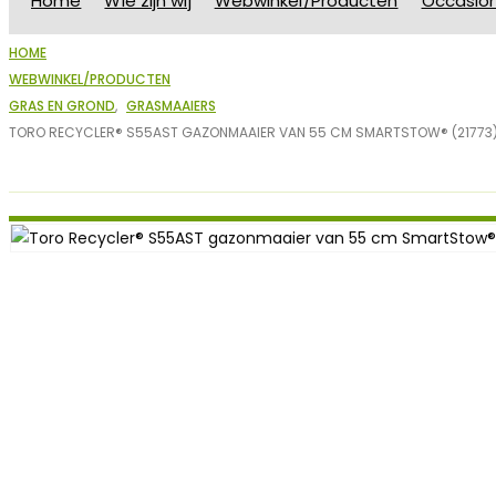
Home
Wie zijn wij
Webwinkel/Producten
Occasio
HOME
WEBWINKEL/PRODUCTEN
GRAS EN GROND
,
GRASMAAIERS
TORO RECYCLER® S55AST GAZONMAAIER VAN 55 CM SMARTSTOW® (21773
Webwinkel/Producten - Toro Re