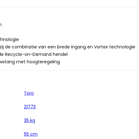
m
hnologie
kzij de combinatie van een brede ingang en Vortex technologie
j de Recycle-on-Demand hendel
uwstang met hoogteregeling
Toro
21773
35 kg
55 cm