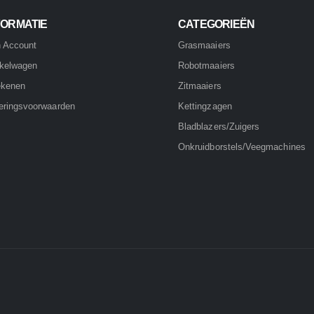
FORMATIE
CATEGORIEËN
n Account
Grasmaaiers
kelwagen
Robotmaaiers
ekenen
Zitmaaiers
eringsvoorwaarden
Kettingzagen
Bladblazers/Zuigers
Onkruidborstels/Veegmachines