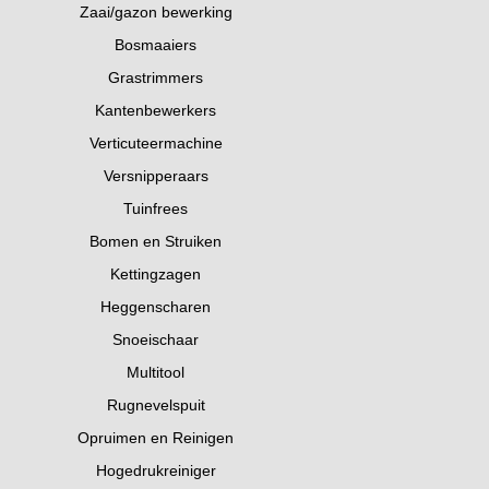
Zaai/gazon bewerking
Bosmaaiers
Grastrimmers
Kantenbewerkers
Verticuteermachine
Versnipperaars
Tuinfrees
Bomen en Struiken
Kettingzagen
Heggenscharen
Snoeischaar
Multitool
Rugnevelspuit
Opruimen en Reinigen
Hogedrukreiniger