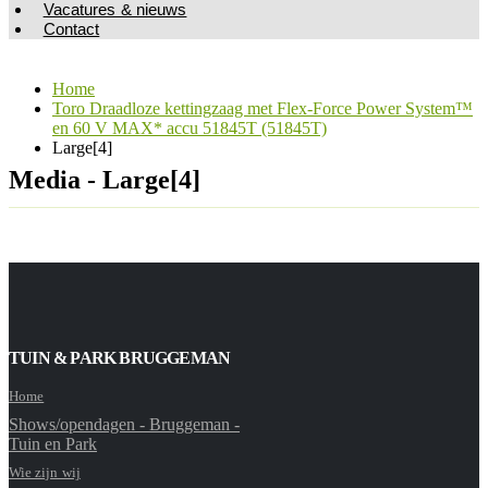
Vacatures & nieuws
Contact
Home
Toro Draadloze kettingzaag met Flex-Force Power System™
en 60 V MAX* accu 51845T (51845T)
Large[4]
Media - Large[4]
TUIN & PARK BRUGGEMAN
Home
Shows/opendagen - Bruggeman -
Tuin en Park
Wie zijn wij