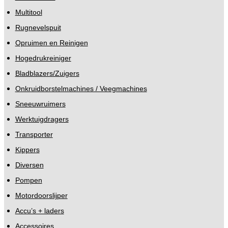
Multitool
Rugnevelspuit
Opruimen en Reinigen
Hogedrukreiniger
Bladblazers/Zuigers
Onkruidborstelmachines / Veegmachines
Sneeuwruimers
Werktuigdragers
Transporter
Kippers
Diversen
Pompen
Motordoorslijper
Accu’s + laders
Accessoires