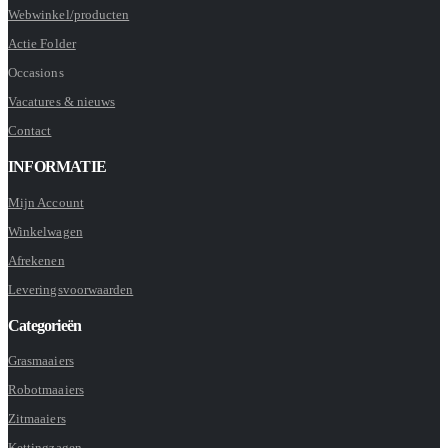
Webwinkel/producten
Actie Folder
Occasions
Vacatures & nieuws
Contact
INFORMATIE
Mijn Account
Winkelwagen
Afrekenen
Leveringsvoorwaarden
Categorieën
Grasmaaiers
Robotmaaiers
Zitmaaiers
Kettingzagen