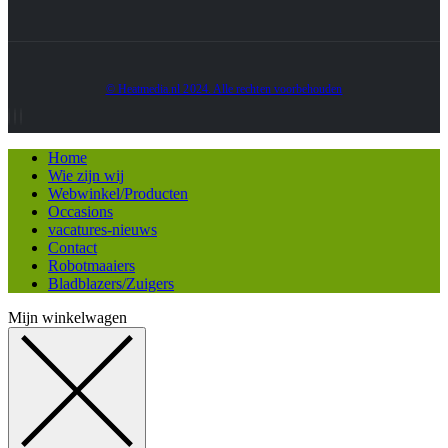
© Heatmedia.nl 2024. Alle rechten voorbehouden
Home
Wie zijn wij
Webwinkel/Producten
Occasions
vacatures-nieuws
Contact
Robotmaaiers
Bladblazers/Zuigers
Mijn winkelwagen