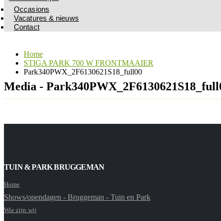
Occasions
Vacatures & nieuws
Contact
Home
STIGA PARK 700 W FRONTMAAIER
Park340PWX_2F6130621S18_full00
Media - Park340PWX_2F6130621S18_full
TUIN & PARK BRUGGEMAN
Home
Shows/opendagen - Bruggeman - Tuin en Park
Wie zijn wij