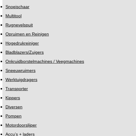
Snoeischaar
Multitool
Rugnevelspuit
Opruimen en Reinigen
Hogedrukreiniger
Bladblazers/Zuigers
Onkruidborstelmachines / Veegmachines
Sneeuwruimers
Werktuigdragers
Transporter
Kippers
Diversen
Pompen
Motordoorslijper
Accu’s + laders