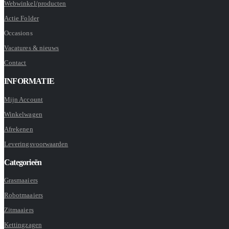
Webwinkel/producten
Actie Folder
Occasions
Vacatures & nieuws
Contact
INFORMATIE
Mijn Account
Winkelwagen
Afrekenen
Leveringsvoorwaarden
Categorieën
Grasmaaiers
Robotmaaiers
Zitmaaiers
Kettingzagen