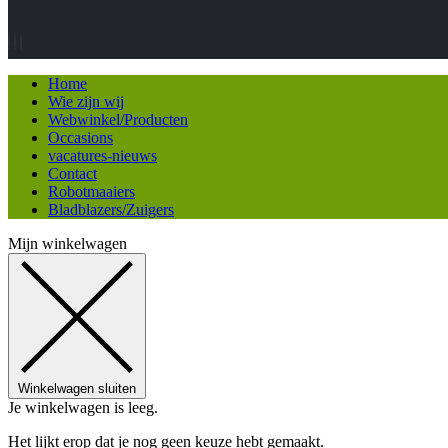
Home
Wie zijn wij
Webwinkel/Producten
Occasions
vacatures-nieuws
Contact
Robotmaaiers
Bladblazers/Zuigers
Mijn winkelwagen
Winkelwagen sluiten
Je winkelwagen is leeg.
Het lijkt erop dat je nog geen keuze hebt gemaakt.