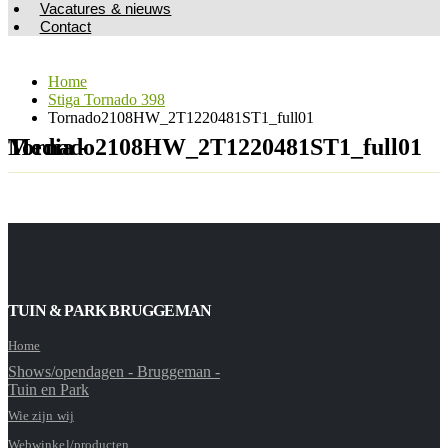
Vacatures & nieuws
Contact
Home
Stiga Tornado 398
Tornado2108HW_2T1220481ST1_full01
Media - Tornado2108HW_2T1220481ST1_full01
TUIN & PARK BRUGGEMAN
Home
Shows/opendagen - Bruggeman -
Tuin en Park
Wie zijn wij
Webwinkel/producten