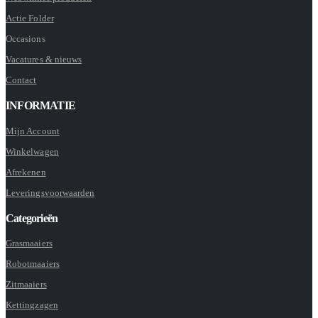
Actie Folder
Occasions
Vacatures & nieuws
Contact
INFORMATIE
Mijn Account
Winkelwagen
Afrekenen
Leveringsvoorwaarden
Categorieën
Grasmaaiers
Robotmaaiers
Zitmaaiers
Kettingzagen