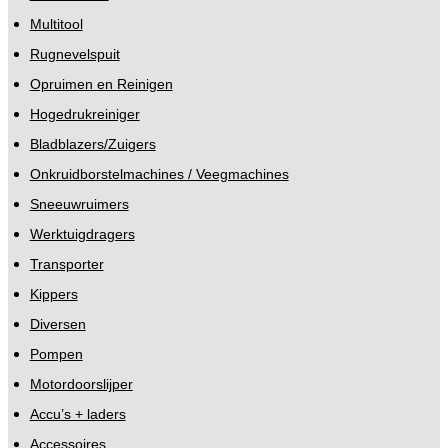
Multitool
Rugnevelspuit
Opruimen en Reinigen
Hogedrukreiniger
Bladblazers/Zuigers
Onkruidborstelmachines / Veegmachines
Sneeuwruimers
Werktuigdragers
Transporter
Kippers
Diversen
Pompen
Motordoorslijper
Accu’s + laders
Accessoires