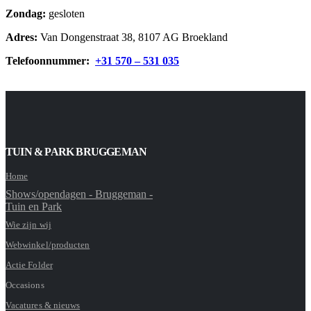
Zondag:
gesloten
Adres:
Van Dongenstraat 38, 8107 AG Broekland
Telefoonnummer:
+31 570 – 531 035
TUIN & PARK BRUGGEMAN
Home
Shows/opendagen - Bruggeman -
Tuin en Park
Wie zijn wij
Webwinkel/producten
Actie Folder
Occasions
Vacatures & nieuws