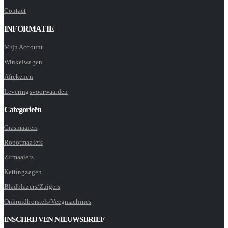
Contact
INFORMATIE
Mijn Account
Winkelwagen
Afrekenen
Leveringsvoorwaarden
Categorieën
Grasmaaiers
Robotmaaiers
Zitmaaiers
Kettingzagen
Bladblazers/Zuigers
Onkruidborstels/Veegmachines
INSCHRIJVEN NIEUWSBRIEF