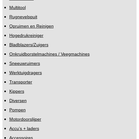
Multitool
Rugnevelspuit
Opruimen en Reinigen
Hogedrukreiniger
Bladblazers/Zuigers
Onkruidborstelmachines / Veegmachines
Sneeuwruimers
Werktuigdragers
Transporter
Kippers
Diversen
Pompen
Motordoorslijper
Accu’s + laders
Accessoires