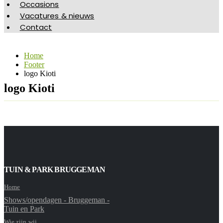
Occasions
Vacatures & nieuws
Contact
Home
Footer
logo Kioti
logo Kioti
TUIN & PARK BRUGGEMAN
Home
Shows/opendagen - Bruggeman -
Tuin en Park
Wie zijn wij