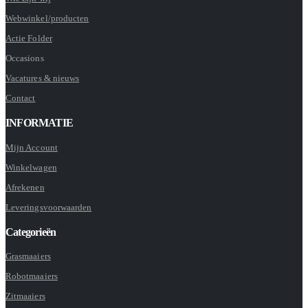
Webwinkel/producten
Actie Folder
Occasions
Vacatures & nieuws
Contact
INFORMATIE
Mijn Account
Winkelwagen
Afrekenen
Leveringsvoorwaarden
Categorieën
Grasmaaiers
Robotmaaiers
Zitmaaiers