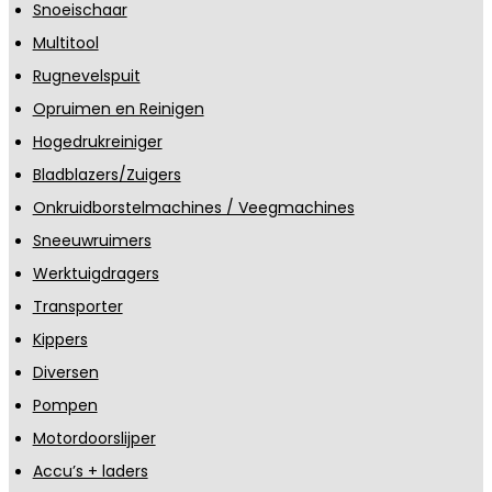
Snoeischaar
Multitool
Rugnevelspuit
Opruimen en Reinigen
Hogedrukreiniger
Bladblazers/Zuigers
Onkruidborstelmachines / Veegmachines
Sneeuwruimers
Werktuigdragers
Transporter
Kippers
Diversen
Pompen
Motordoorslijper
Accu’s + laders