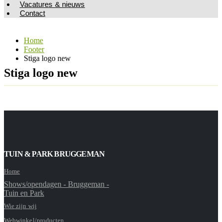
Vacatures & nieuws
Contact
Home
Footer
Stiga logo new
Stiga logo new
TUIN & PARK BRUGGEMAN
Home
Shows/opendagen - Bruggeman -
Tuin en Park
Wie zijn wij
Webwinkel/producten