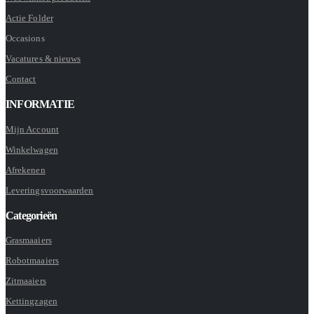
Actie Folder
Occasions
Vacatures & nieuws
Contact
INFORMATIE
Mijn Account
Winkelwagen
Afrekenen
Leveringsvoorwaarden
Categorieën
Grasmaaiers
Robotmaaiers
Zitmaaiers
Kettingzagen