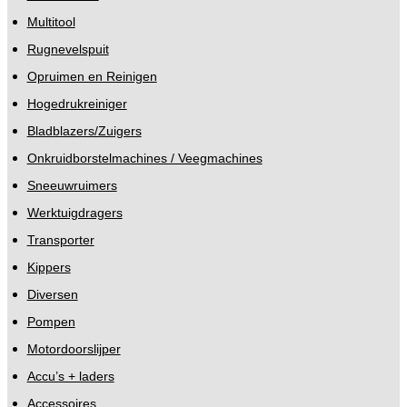
Multitool
Rugnevelspuit
Opruimen en Reinigen
Hogedrukreiniger
Bladblazers/Zuigers
Onkruidborstelmachines / Veegmachines
Sneeuwruimers
Werktuigdragers
Transporter
Kippers
Diversen
Pompen
Motordoorslijper
Accu’s + laders
Accessoires