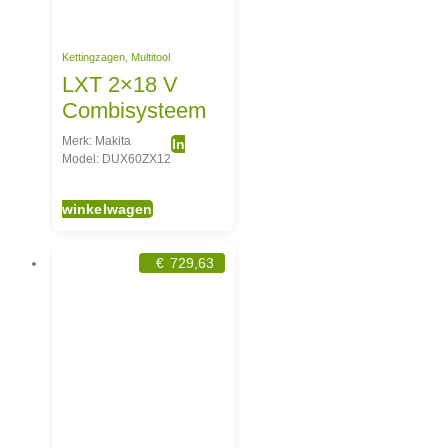
Kettingzagen
,
Multitool
LXT 2×18 V
Combisysteem
Merk: Makita
In
Model: DUX60ZX12
winkelwagen
€
729,63