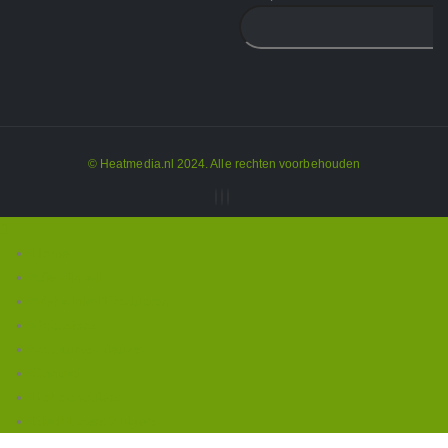
© Heatmedia.nl 2024. Alle rechten voorbehouden
Home
Wie zijn wij
Webwinkel/Producten
Occasions
vacatures-nieuws
Contact
Robotmaaiers
Bladblazers/Zuigers