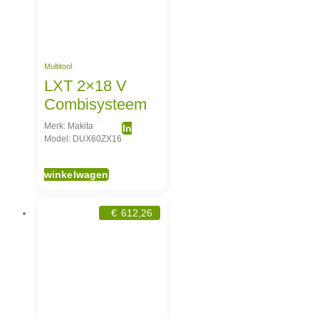
Multitool
LXT 2×18 V
Combisysteem
Merk: Makita
In
Model: DUX60ZX16
winkelwagen
€
612,26