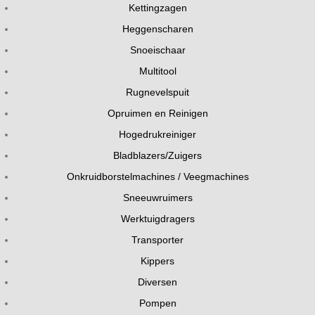
Kettingzagen
Heggenscharen
Snoeischaar
Multitool
Rugnevelspuit
Opruimen en Reinigen
Hogedrukreiniger
Bladblazers/Zuigers
Onkruidborstelmachines / Veegmachines
Sneeuwruimers
Werktuigdragers
Transporter
Kippers
Diversen
Pompen