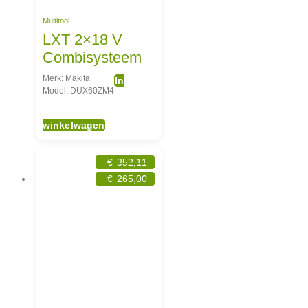
Multitool
LXT 2×18 V
Combisysteem
Merk: Makita
In
Model: DUX60ZM4
winkelwagen
€
352,11
€
265,00