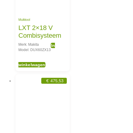
Multitool
LXT 2×18 V
Combisysteem
Merk: Makita
In
Model: DUX60ZX13
winkelwagen
€
475,53