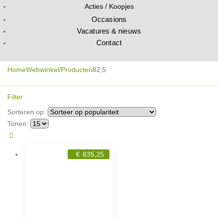
Acties / Koopjes
Occasions
Vacatures & nieuws
Contact
Home
Webwinkel/Producten
82,5
Filter
Sorteren op:
Tonen:
€
635,25