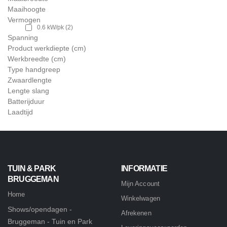
Maaihoogte
Vermogen
0.6 kW/pk
(2)
Spanning
Product werkdiepte (cm)
Werkbreedte (cm)
Type handgreep
Zwaardlengte
Lengte slang
Batterijduur
Laadtijd
TUIN & PARK
INFORMATIE
BRUGGEMAN
Mijn Account
Home
Winkelwagen
Shows/opendagen -
Afrekenen
Bruggeman - Tuin en Park