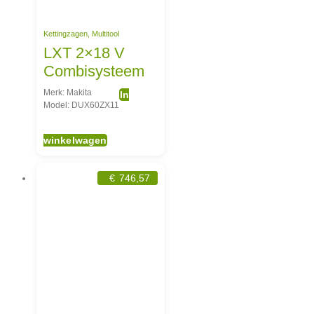
Kettingzagen
,
Multitool
LXT 2×18 V
Combisysteem
Merk: Makita
In
Model: DUX60ZX11
winkelwagen
€
746,57