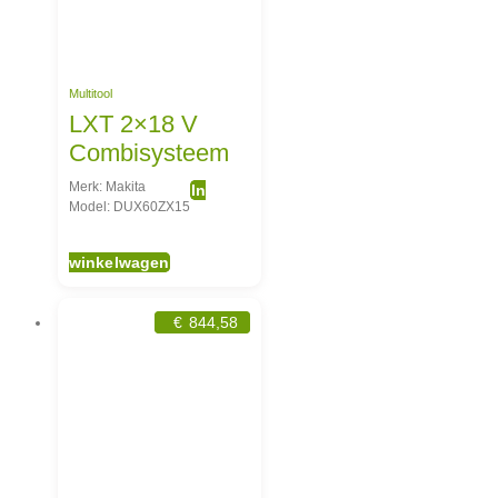
Multitool
LXT 2×18 V
Combisysteem
Merk: Makita
In
Model: DUX60ZX15
winkelwagen
€
844,58