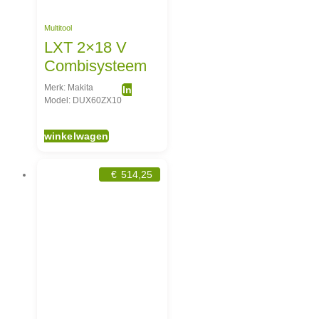
Multitool
LXT 2×18 V
Combisysteem
Merk: Makita
In
Model: DUX60ZX10
winkelwagen
€
514,25