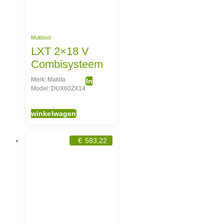
Multitool
LXT 2×18 V
Combisysteem
Merk: Makita
In
Model: DUX60ZX14
winkelwagen
€
583,22