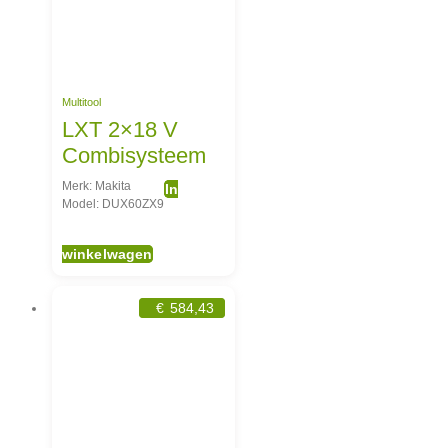
Multitool
LXT 2×18 V
Combisysteem
Merk: Makita
In
Model: DUX60ZX9
winkelwagen
€
584,43