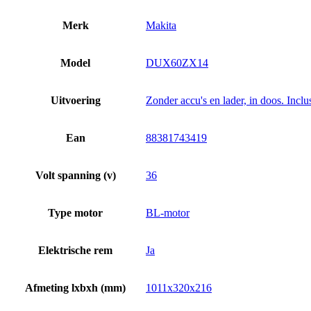
Merk
Makita
Model
DUX60ZX14
Uitvoering
Zonder accu's en lader, in doos. Inc
Ean
88381743419
Volt spanning (v)
36
Type motor
BL-motor
Elektrische rem
Ja
Afmeting lxbxh (mm)
1011x320x216