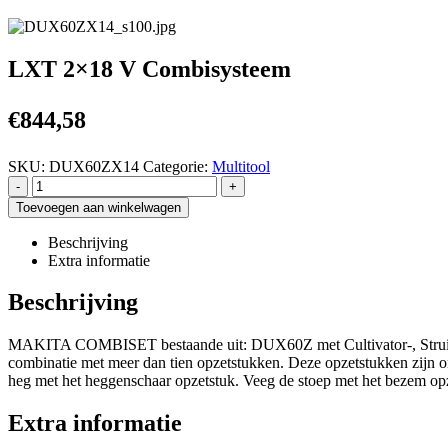
LXT 2×18 V Combisysteem
€
844,58
SKU:
DUX60ZX14
Categorie:
Multitool
-
+
Toevoegen aan winkelwagen
Beschrijving
Extra informatie
Beschrijving
MAKITA COMBISET bestaande uit: DUX60Z met Cultivator-, Struiksnoe
combinatie met meer dan tien opzetstukken. Deze opzetstukken zijn ond
heg met het heggenschaar opzetstuk. Veeg de stoep met het bezem opz
Extra informatie