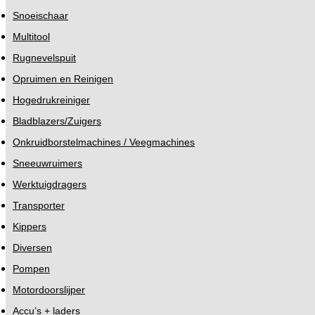
Snoeischaar
Multitool
Rugnevelspuit
Opruimen en Reinigen
Hogedrukreiniger
Bladblazers/Zuigers
Onkruidborstelmachines / Veegmachines
Sneeuwruimers
Werktuigdragers
Transporter
Kippers
Diversen
Pompen
Motordoorslijper
Accu’s + laders