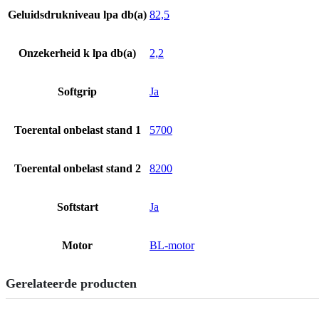
Geluidsdrukniveau lpa db(a)
82,5
Onzekerheid k lpa db(a)
2,2
Softgrip
Ja
Toerental onbelast stand 1
5700
Toerental onbelast stand 2
8200
Softstart
Ja
Motor
BL-motor
Gerelateerde producten