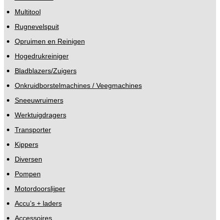
Multitool
Rugnevelspuit
Opruimen en Reinigen
Hogedrukreiniger
Bladblazers/Zuigers
Onkruidborstelmachines / Veegmachines
Sneeuwruimers
Werktuigdragers
Transporter
Kippers
Diversen
Pompen
Motordoorslijper
Accu’s + laders
Accessoires