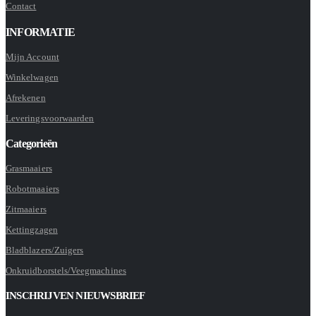
Contact
INFORMATIE
Mijn Account
Winkelwagen
Afrekenen
Leveringsvoorwaarden
Categorieën
Grasmaaiers
Robotmaaiers
Zitmaaiers
Kettingzagen
Bladblazers/Zuigers
Onkruidborstels/Veegmachines
INSCHRIJVEN NIEUWSBRIEF