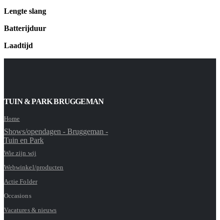
Lengte slang
Batterijduur
Laadtijd
TUIN & PARK BRUGGEMAN
Home
Shows/opendagen - Bruggeman -
Tuin en Park
Wie zijn wij
Webwinkel/producten
Actie Folder
Occasions
Vacatures & nieuws