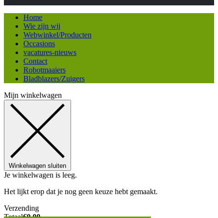
Home
Wie zijn wij
Webwinkel/Producten
Occasions
vacatures-nieuws
Contact
Robotmaaiers
Bladblazers/Zuigers
Mijn winkelwagen
Winkelwagen sluiten
Je winkelwagen is leeg.
Het lijkt erop dat je nog geen keuze hebt gemaakt.
Verzending
Totaal
€
0,00