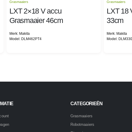
Grasmaaiers
Grasmaaiers
LXT 2×18 V accu
LXT 18 
Grasmaaier 46cm
33cm
Merk: Makita
Merk: Makita
Model: DLM462PT4
Model: DLM33
MATIE
CATEGORIEËN
count
Grasmaaiers
wagen
Robotmaaiers