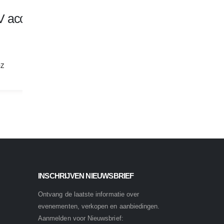
Grasmaaiers
V accu Grasmaaier
Toro Hoverpro 450
Zweefmaaier
Merk: Toro
0Z
Model: 2612
INSCHRIJVEN NIEUWSBRIEF
Ontvang de laatste informatie over
evenementen, verkopen en aanbiedingen.
Aanmelden voor Nieuwsbrief: