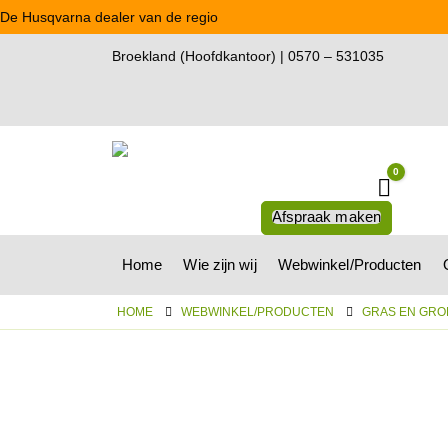
De Husqvarna dealer van de regio
Broekland (Hoofdkantoor) | 0570 – 531035
0
Winkel
Afspraak maken
Home
Wie zijn wij
Webwinkel/Producten
HOME
WEBWINKEL/PRODUCTEN
GRAS EN GR