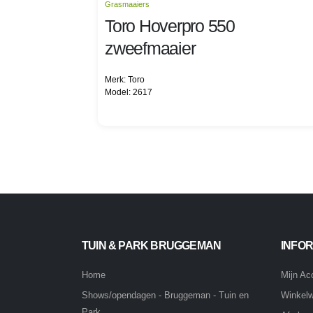
Grasmaaiers
Toro Hoverpro 550
zweefmaaier
Merk: Toro
Model: 2617
TUIN & PARK BRUGGEMAN
INFOR
Home
Mijn Ac
Winkel
Shows/opendagen - Bruggeman - Tuin en
Park