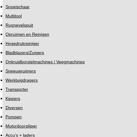
Snoeischaar
Multitool
Rugnevelspuit
Opruimen en Reinigen
Hogedrukreiniger
Bladblazers/Zuigers
Onkruidborstelmachines / Veegmachines
Sneeuwruimers
Werktuigdragers
Transporter
Kippers
Diversen
Pompen
Motordoorslijper
Accu’s + laders