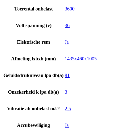
Toerental onbelast
3600
Volt spanning (v)
36
Elektrische rem
Ja
Afmeting lxbxh (mm)
1435x460x1005
Geluidsdrukniveau lpa db(a)
81
Onzekerheid k lpa db(a)
3
Vibratie ah onbelast m/s2
2.5
Accubeveiliging
Ja