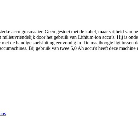
ke accu grasmaaier. Geen gestoei met de kabel, maar vrijheid van bew
 milieuvriendelijk door het gebruik van Lithium-ion accu’s. Hij is onde
et de handige snelsluiting eenvoudig in. De maaihoogte ligt tussen de 
ccumachines. Bij gebruik van twee 5,0 Ah accu’s heeft deze machine e
doos