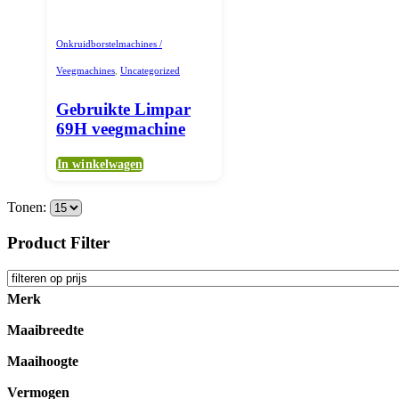
Onkruidborstelmachines /
Veegmachines
,
Uncategorized
Gebruikte Limpar
69H veegmachine
In winkelwagen
Tonen:
Product Filter
Merk
Maaibreedte
Maaihoogte
Vermogen