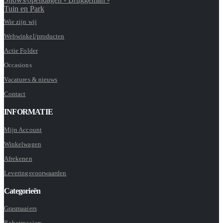
Tuin en Park
Wie zijn wij
Webwinkel/producten
Actie Folder
Occasions
Vacatures & nieuws
Contact
INFORMATIE
Mijn Account
Winkelwagen
Afrekenen
Leveringsvoorwaarden
Categorieën
Grasmaaiers
Robotmaaiers