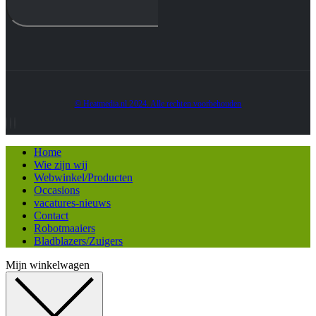
© Heatmedia.nl 2024. Alle rechten voorbehouden
Home
Wie zijn wij
Webwinkel/Producten
Occasions
vacatures-nieuws
Contact
Robotmaaiers
Bladblazers/Zuigers
Mijn winkelwagen