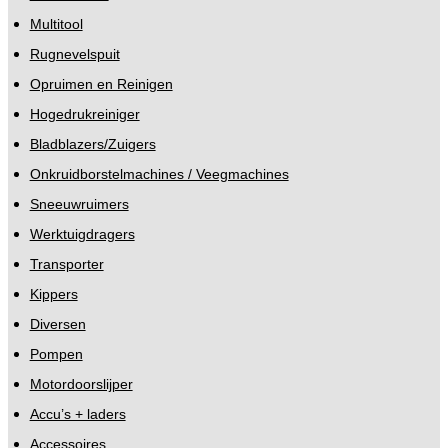
Multitool
Rugnevelspuit
Opruimen en Reinigen
Hogedrukreiniger
Bladblazers/Zuigers
Onkruidborstelmachines / Veegmachines
Sneeuwruimers
Werktuigdragers
Transporter
Kippers
Diversen
Pompen
Motordoorslijper
Accu’s + laders
Accessoires