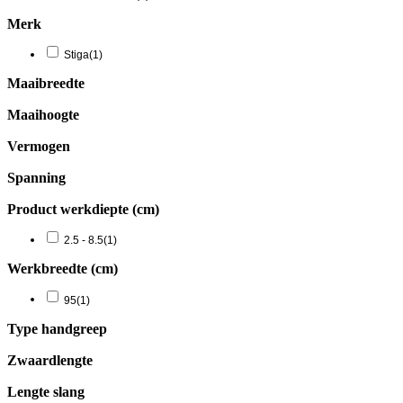
Merk
Stiga
(1)
Maaibreedte
Maaihoogte
Vermogen
Spanning
Product werkdiepte (cm)
2.5 - 8.5
(1)
Werkbreedte (cm)
95
(1)
Type handgreep
Zwaardlengte
Lengte slang