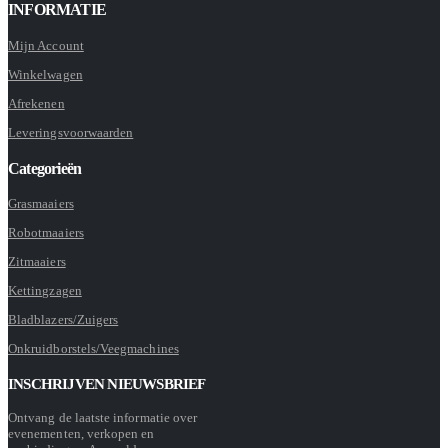
INFORMATIE
Mijn Account
Winkelwagen
Afrekenen
Leveringsvoorwaarden
Categorieën
Grasmaaiers
Robotmaaiers
Zitmaaiers
Kettingzagen
Bladblazers/Zuigers
Onkruidborstels/Veegmachines
INSCHRIJVEN NIEUWSBRIEF
Ontvang de laatste informatie over
evenementen, verkopen en