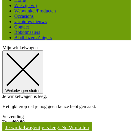
Home
Wie zijn wij
Webwinkel/Producten
Occasions
vacatures-nieuws
Contact
Robotmaaiers
Bladblazers/Zuigers
Mijn winkelwagen
Winkelwagen sluiten
Je winkelwagen is leeg.
Het lijkt erop dat je nog geen keuze hebt gemaakt.
Verzending
Totaal
€
0,00
Je winkelwagentje is leeg. Nu Winkelen