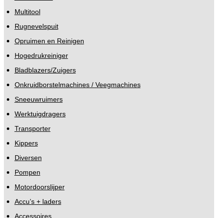
Multitool
Rugnevelspuit
Opruimen en Reinigen
Hogedrukreiniger
Bladblazers/Zuigers
Onkruidborstelmachines / Veegmachines
Sneeuwruimers
Werktuigdragers
Transporter
Kippers
Diversen
Pompen
Motordoorslijper
Accu’s + laders
Accessoires