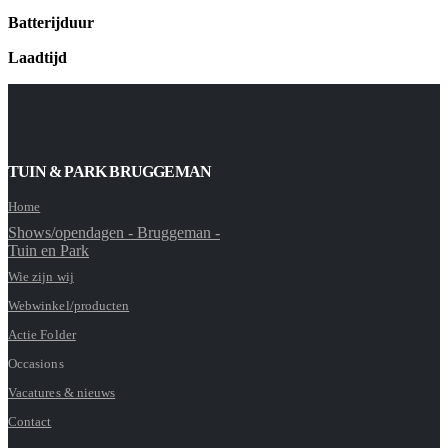
Batterijduur
Laadtijd
TUIN & PARK BRUGGEMAN
Home
Shows/opendagen - Bruggeman -
Tuin en Park
Wie zijn wij
Webwinkel/producten
Actie Folder
Occasions
Vacatures & nieuws
Contact