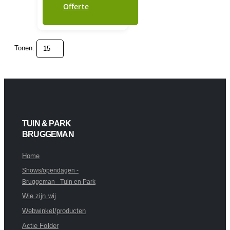
Offerte
Tonen:
TUIN & PARK
BRUGGEMAN
Home
Shows/opendagen -
Bruggeman - Tuin en Park
Wie zijn wij
Webwinkel/producten
Actie Folder