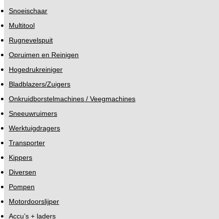
Snoeischaar
Multitool
Rugnevelspuit
Opruimen en Reinigen
Hogedrukreiniger
Bladblazers/Zuigers
Onkruidborstelmachines / Veegmachines
Sneeuwruimers
Werktuigdragers
Transporter
Kippers
Diversen
Pompen
Motordoorslijper
Accu’s + laders