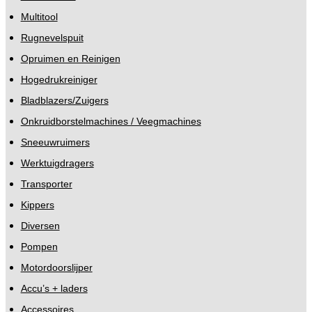
Multitool
Rugnevelspuit
Opruimen en Reinigen
Hogedrukreiniger
Bladblazers/Zuigers
Onkruidborstelmachines / Veegmachines
Sneeuwruimers
Werktuigdragers
Transporter
Kippers
Diversen
Pompen
Motordoorslijper
Accu’s + laders
Accessoires