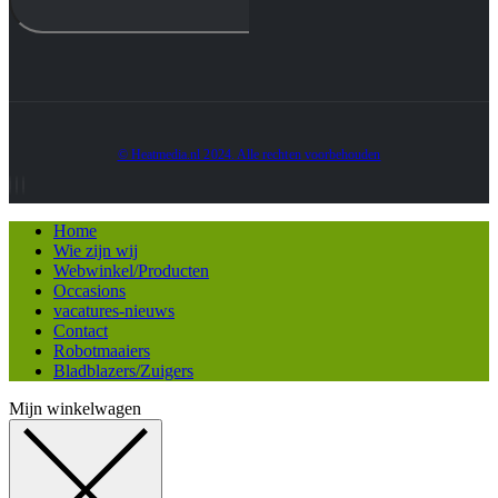
© Heatmedia.nl 2024. Alle rechten voorbehouden
Home
Wie zijn wij
Webwinkel/Producten
Occasions
vacatures-nieuws
Contact
Robotmaaiers
Bladblazers/Zuigers
Mijn winkelwagen