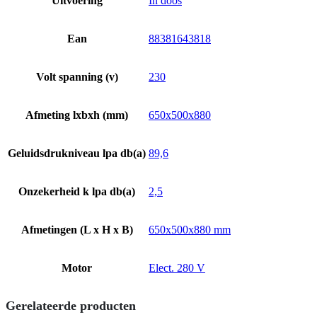
Uitvoering
In doos
Ean
88381643818
Volt spanning (v)
230
Afmeting lxbxh (mm)
650x500x880
Geluidsdrukniveau lpa db(a)
89,6
Onzekerheid k lpa db(a)
2,5
Afmetingen (L x H x B)
650x500x880 mm
Motor
Elect. 280 V
Gerelateerde producten