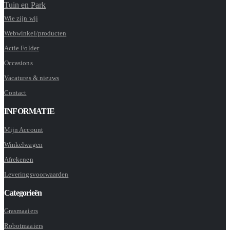
Tuin en Park
Wie zijn wij
Webwinkel/producten
Actie Folder
Occasions
Vacatures & nieuws
Contact
INFORMATIE
Mijn Account
Winkelwagen
Afrekenen
Leveringsvoorwaarden
Categorieën
Grasmaaiers
Robotmaaiers