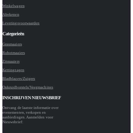
Winkelwagen
Afrekenen
Leveringsvoorwaarden
Categorieën
Grasmaaiers
Robotmaaiers
Zitmaaiers
Kettingzagen
Bladblazers/Zuigers
Onkruidborstels/Veegmachines
INSCHRIJVEN NIEUWSBRIEF
Ontvang de laatste informatie over
evenementen, verkopen en
aanbiedingen. Aanmelden voor
Nieuwsbrief: