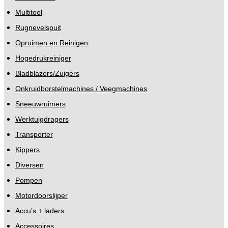
Multitool
Rugnevelspuit
Opruimen en Reinigen
Hogedrukreiniger
Bladblazers/Zuigers
Onkruidborstelmachines / Veegmachines
Sneeuwruimers
Werktuigdragers
Transporter
Kippers
Diversen
Pompen
Motordoorslijper
Accu’s + laders
Accessoires