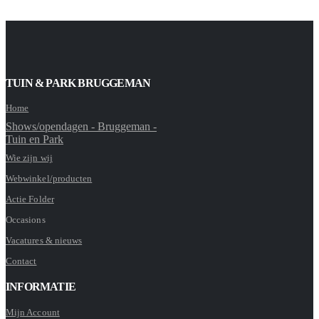
TUIN & PARK BRUGGEMAN
Home
Shows/opendagen - Bruggeman -
Tuin en Park
Wie zijn wij
Webwinkel/producten
Actie Folder
Occasions
Vacatures & nieuws
Contact
INFORMATIE
Mijn Account