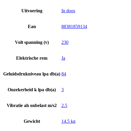
Uitvoering
In doos
Ean
88381859134
Volt spanning (v)
230
Elektrische rem
Ja
Geluidsdrukniveau lpa db(a)
84
Onzekerheid k lpa db(a)
3
Vibratie ah onbelast m/s2
2.5
Gewicht
14.5 kg