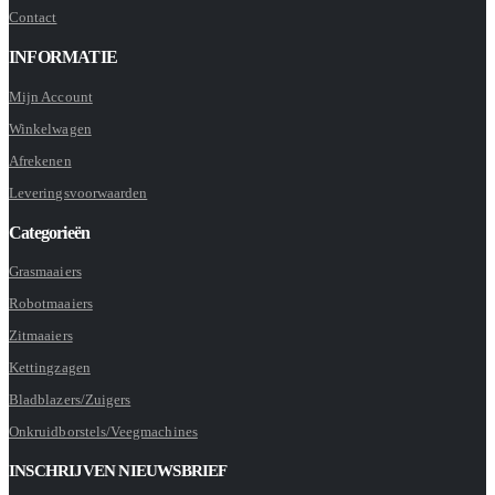
Contact
INFORMATIE
Mijn Account
Winkelwagen
Afrekenen
Leveringsvoorwaarden
Categorieën
Grasmaaiers
Robotmaaiers
Zitmaaiers
Kettingzagen
Bladblazers/Zuigers
Onkruidborstels/Veegmachines
INSCHRIJVEN NIEUWSBRIEF