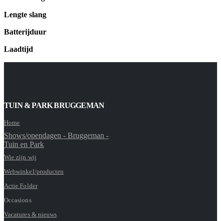
Lengte slang
Batterijduur
Laadtijd
TUIN & PARK BRUGGEMAN
Home
Shows/opendagen - Bruggeman -
Tuin en Park
Wie zijn wij
Webwinkel/producten
Actie Folder
Occasions
Vacatures & nieuws