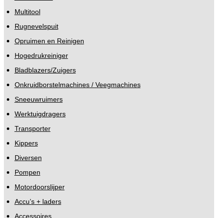
Multitool
Rugnevelspuit
Opruimen en Reinigen
Hogedrukreiniger
Bladblazers/Zuigers
Onkruidborstelmachines / Veegmachines
Sneeuwruimers
Werktuigdragers
Transporter
Kippers
Diversen
Pompen
Motordoorslijper
Accu’s + laders
Accessoires