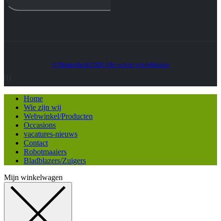
© Heatmedia.nl 2024. Alle rechten voorbehouden
Home
Wie zijn wij
Webwinkel/Producten
Occasions
vacatures-nieuws
Contact
Robotmaaiers
Bladblazers/Zuigers
Mijn winkelwagen