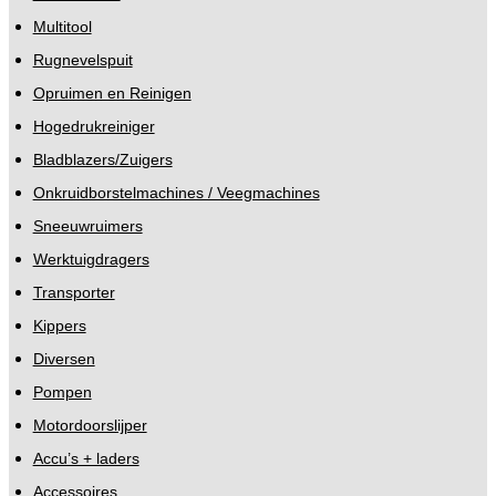
Multitool
Rugnevelspuit
Opruimen en Reinigen
Hogedrukreiniger
Bladblazers/Zuigers
Onkruidborstelmachines / Veegmachines
Sneeuwruimers
Werktuigdragers
Transporter
Kippers
Diversen
Pompen
Motordoorslijper
Accu’s + laders
Accessoires