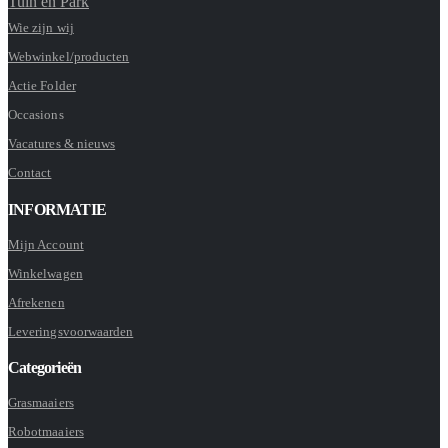
Tuin en Park
Wie zijn wij
Webwinkel/producten
Actie Folder
Occasions
Vacatures & nieuws
Contact
INFORMATIE
Mijn Account
Winkelwagen
Afrekenen
Leveringsvoorwaarden
Categorieën
Grasmaaiers
Robotmaaiers