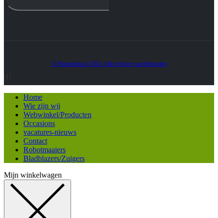
© Heatmedia.nl 2024. Alle rechten voorbehouden
Home
Wie zijn wij
Webwinkel/Producten
Occasions
vacatures-nieuws
Contact
Robotmaaiers
Bladblazers/Zuigers
Mijn winkelwagen