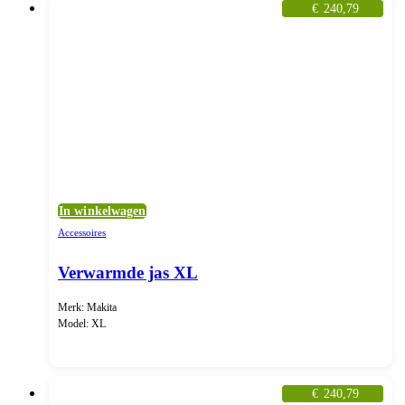
€
240,79
In winkelwagen
Accessoires
Verwarmde jas XL
Merk: Makita
Model: XL
€
240,79