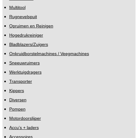
Multitool
Rugnevelspuit
Opruimen en Reinigen
Hogedrukreiniger
Bladblazers/Zuigers
Onkruidborstelmachines / Veegmachines
Sneeuwruimers
Werktuigdragers
Transporter
Kippers
Diversen
Pompen
Motordoorslijper
Accu’s + laders
Accessoires