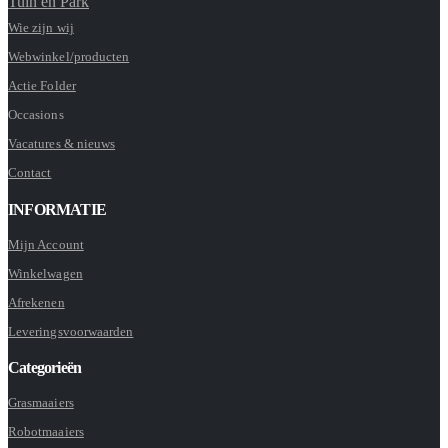
Tuin en Park
Wie zijn wij
Webwinkel/producten
Actie Folder
Occasions
Vacatures & nieuws
Contact
INFORMATIE
Mijn Account
Winkelwagen
Afrekenen
Leveringsvoorwaarden
Categorieën
Grasmaaiers
Robotmaaiers