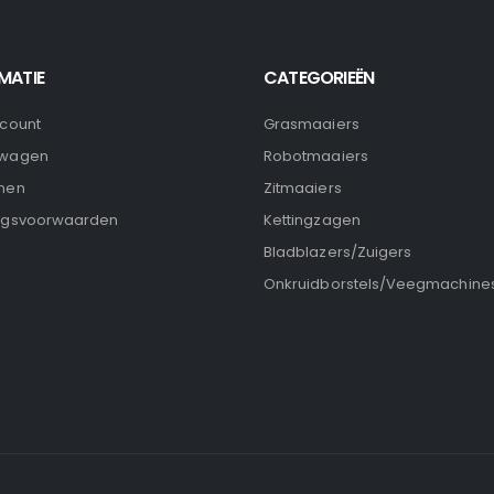
MATIE
CATEGORIEËN
ccount
Grasmaaiers
lwagen
Robotmaaiers
nen
Zitmaaiers
ngsvoorwaarden
Kettingzagen
Bladblazers/Zuigers
Onkruidborstels/Veegmachine