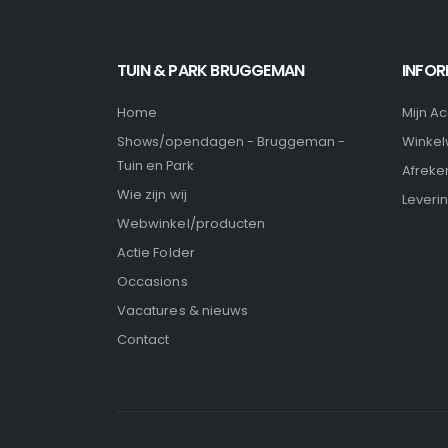
TUIN & PARK BRUGGEMAN
INFOR
Home
Mijn A
Winke
Shows/opendagen - Bruggeman -
Tuin en Park
Afreke
Wie zijn wij
Leveri
Webwinkel/producten
Actie Folder
Occasions
Vacatures & nieuws
Contact