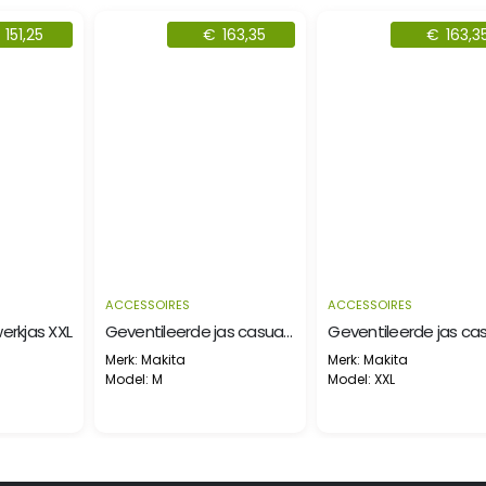
25
€
163,35
€
163,35
ACCESSOIRES
ACCESSOIRES
s XXL
Geventileerde jas casual M
Geventileerde jas casual XXL
Merk: Makita
Merk: Makita
Model: M
Model: XXL