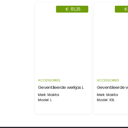
289,19
€
151,25
€
151,
ACCESSOIRES
ACCESSOIRES
Verwarmde veiligheidsjas XL
Geventileerde werkjas L
Geventileerde werkja
Merk: Makita
Merk: Makita
Model: L
Model: XXL