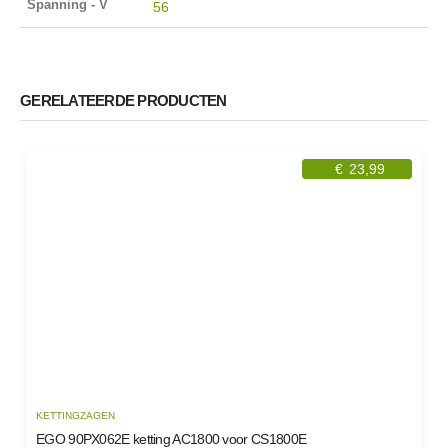
Spanning - V
56
GERELATEERDE PRODUCTEN
€
23,99
KETTINGZAGEN
A
EGO 90PX062E ketting AC1800 voor CS1800E