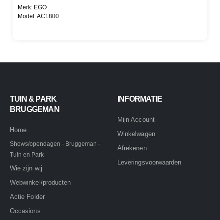
Merk: EGO
Model: AC1800
TUIN & PARK
INFORMATIE
BRUGGEMAN
Mijn Account
Home
Winkelwagen
Shows/opendagen - Bruggeman -
Afrekenen
Tuin en Park
Leveringsvoorwaarden
Wie zijn wij
Webwinkel/producten
Actie Folder
Occasions