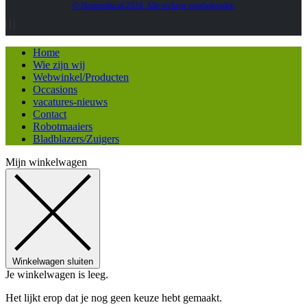
© Heatmedia.nl 2024. Alle rechten voorbehouden
Home
Wie zijn wij
Webwinkel/Producten
Occasions
vacatures-nieuws
Contact
Robotmaaiers
Bladblazers/Zuigers
Mijn winkelwagen
Winkelwagen sluiten
Je winkelwagen is leeg.
Het lijkt erop dat je nog geen keuze hebt gemaakt.