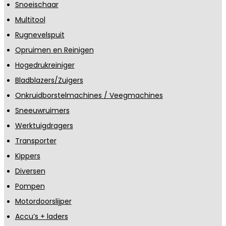
Snoeischaar
Multitool
Rugnevelspuit
Opruimen en Reinigen
Hogedrukreiniger
Bladblazers/Zuigers
Onkruidborstelmachines / Veegmachines
Sneeuwruimers
Werktuigdragers
Transporter
Kippers
Diversen
Pompen
Motordoorslijper
Accu’s + laders