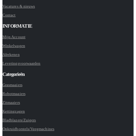
Vacatures & nieuws
Contact
INFORMATIE
Mijn Account
Winkelwagen
Afrekenen
Leveringsvoorwaarden
Categorieën
Grasmaaiers
Robotmaaiers
Zitmaaiers
Kettingzagen
Bladblazers/Zuigers
Onkruidborstels/Veegmachines