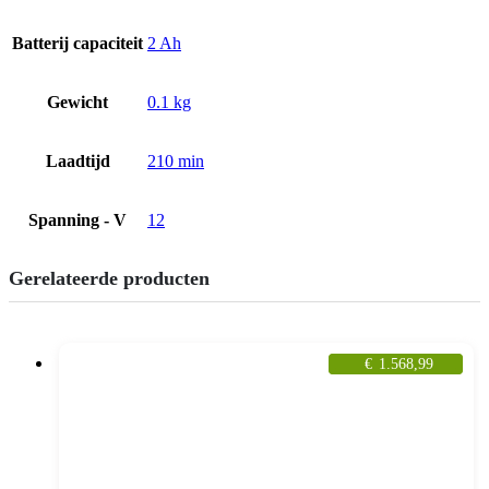
Batterij capaciteit
2 Ah
Gewicht
0.1 kg
Laadtijd
210 min
Spanning - V
12
Gerelateerde producten
€
1.568,99