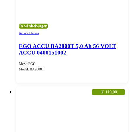
In winkelwagen
Accu's + laders
EGO ACCU BA2800T 5,0 Ah 56 VOLT
ACCU 0400151002
Merk: EGO
Model: BA2800T
€
119,00