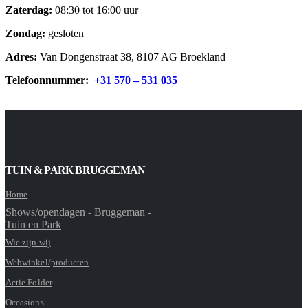
Zaterdag:
08:30 tot 16:00 uur
Zondag:
gesloten
Adres:
Van Dongenstraat 38, 8107 AG Broekland
Telefoonnummer:
+31 570 – 531 035
TUIN & PARK BRUGGEMAN
Home
Shows/opendagen - Bruggeman -
Tuin en Park
Wie zijn wij
Webwinkel/producten
Actie Folder
Occasions