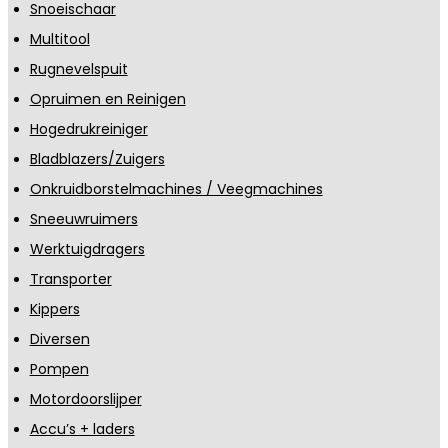
Snoeischaar
Multitool
Rugnevelspuit
Opruimen en Reinigen
Hogedrukreiniger
Bladblazers/Zuigers
Onkruidborstelmachines / Veegmachines
Sneeuwruimers
Werktuigdragers
Transporter
Kippers
Diversen
Pompen
Motordoorslijper
Accu’s + laders