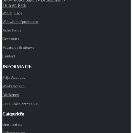
Tuin en Park
Wie zijn wij
Webwinkel/producten
Actie Folder
Occasions
Vacatures & nieuws
Contact
INFORMATIE
Mijn Account
Winkelwagen
Afrekenen
Leveringsvoorwaarden
Categorieën
Grasmaaiers
Robotmaaiers