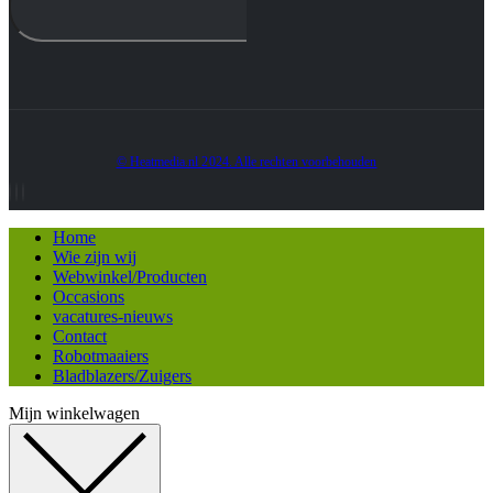
© Heatmedia.nl 2024. Alle rechten voorbehouden
Home
Wie zijn wij
Webwinkel/Producten
Occasions
vacatures-nieuws
Contact
Robotmaaiers
Bladblazers/Zuigers
Mijn winkelwagen