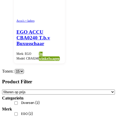
Accu's + laders
EGO ACCU
CBA0240 T.b.v
Buxusschaar
Merk: EGO
In
Model: CBA0240
winkelwagen
Tonen:
Product Filter
Categorieën
Diversen
(2)
Merk
EGO
(2)