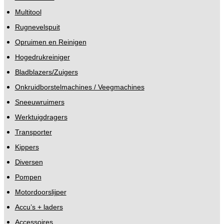
Multitool
Rugnevelspuit
Opruimen en Reinigen
Hogedrukreiniger
Bladblazers/Zuigers
Onkruidborstelmachines / Veegmachines
Sneeuwruimers
Werktuigdragers
Transporter
Kippers
Diversen
Pompen
Motordoorslijper
Accu’s + laders
Accessoires