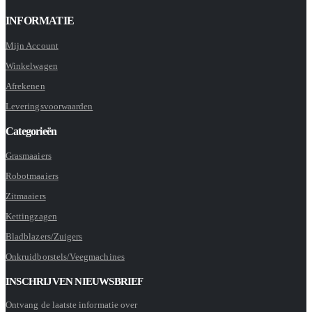
INFORMATIE
Mijn Account
Winkelwagen
Afrekenen
Leveringsvoorwaarden
Categorieën
Grasmaaiers
Robotmaaiers
Zitmaaiers
Kettingzagen
Bladblazers/Zuigers
Onkruidborstels/Veegmachines
INSCHRIJVEN NIEUWSBRIEF
Ontvang de laatste informatie over