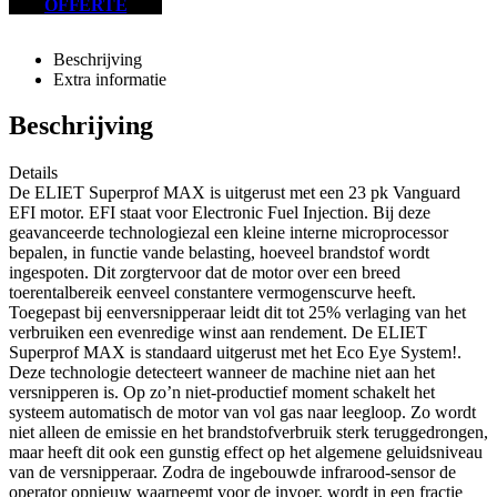
OFFERTE
Beschrijving
Extra informatie
Beschrijving
Details
De ELIET Superprof MAX is uitgerust met een 23 pk Vanguard
EFI motor. EFI staat voor Electronic Fuel Injection. Bij deze
geavanceerde technologiezal een kleine interne microprocessor
bepalen, in functie vande belasting, hoeveel brandstof wordt
ingespoten. Dit zorgtervoor dat de motor over een breed
toerentalbereik eenveel constantere vermogenscurve heeft.
Toegepast bij eenversnipperaar leidt dit tot 25% verlaging van het
verbruiken een evenredige winst aan rendement. De ELIET
Superprof MAX is standaard uitgerust met het Eco Eye System!.
Deze technologie detecteert wanneer de machine niet aan het
versnipperen is. Op zo’n niet-productief moment schakelt het
systeem automatisch de motor van vol gas naar leegloop. Zo wordt
niet alleen de emissie en het brandstofverbruik sterk teruggedrongen,
maar heeft dit ook een gunstig effect op het algemene geluidsniveau
van de versnipperaar. Zodra de ingebouwde infrarood-sensor de
operator opnieuw waarneemt voor de invoer, wordt in een fractie