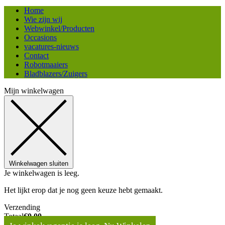
Home
Wie zijn wij
Webwinkel/Producten
Occasions
vacatures-nieuws
Contact
Robotmaaiers
Bladblazers/Zuigers
Mijn winkelwagen
Winkelwagen sluiten
Je winkelwagen is leeg.
Het lijkt erop dat je nog geen keuze hebt gemaakt.
Verzending
Totaal
€
0,00