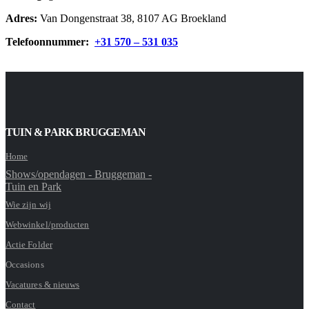
Adres:
Van Dongenstraat 38, 8107 AG Broekland
Telefoonnummer:
+31 570 – 531 035
TUIN & PARK BRUGGEMAN
Home
Shows/opendagen - Bruggeman -
Tuin en Park
Wie zijn wij
Webwinkel/producten
Actie Folder
Occasions
Vacatures & nieuws
Contact