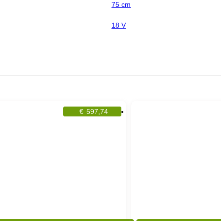
75 cm
18 V
€
597,74