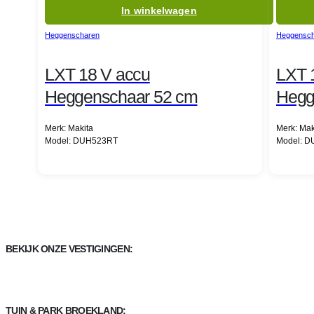
In winkelwagen
Heggenscharen
Heggensch
LXT 18 V accu
LXT 
Heggenschaar 52 cm
Hegg
Merk: Makita
Merk: Mak
Model: DUH523RT
Model: 
BEKIJK ONZE VESTIGINGEN:
TUIN & PARK BROEKLAND: