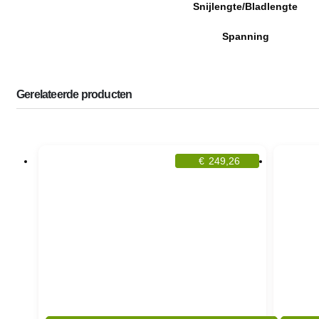
Snijlengte/Bladlengte
Spanning
Gerelateerde producten
€
249,26