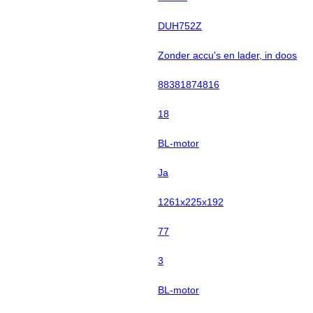
DUH752Z
Zonder accu's en lader, in doos
88381874816
18
BL-motor
Ja
1261x225x192
77
3
BL-motor