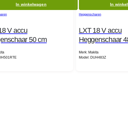
In winkelwagen
In winke
aren
Heggenscharen
18 V accu
LXT 18 V accu
enschaar 50 cm
Heggenschaar 4
ita
Merk: Makita
DUH501RTE
Model: DUH483Z