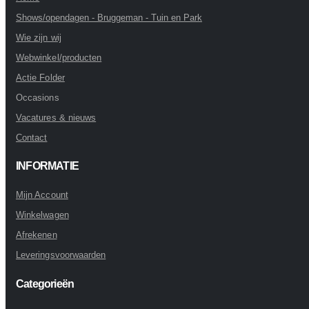
Shows/opendagen - Bruggeman - Tuin en Park
Wie zijn wij
Webwinkel/producten
Actie Folder
Occasions
Vacatures & nieuws
Contact
INFORMATIE
Mijn Account
Winkelwagen
Afrekenen
Leveringsvoorwaarden
Categorieën