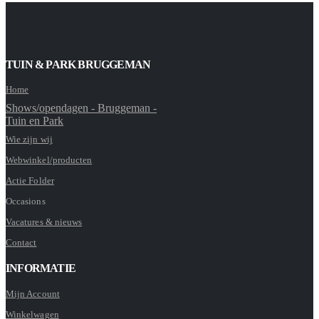
TUIN & PARK BRUGGEMAN
Home
Shows/opendagen - Bruggeman -
Tuin en Park
Wie zijn wij
Webwinkel/producten
Actie Folder
Occasions
Vacatures & nieuws
Contact
INFORMATIE
Mijn Account
Winkelwagen