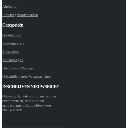
Afrekenen
Leveringsvoorwaarden
Categorieën
Grasmaaiers
Robotmaaiers
Zitmaaiers
Kettingzagen
Bladblazers/Zuigers
Onkruidborstels/Veegmachines
INSCHRIJVEN NIEUWSBRIEF
Ontvang de laatste informatie over
evenementen, verkopen en
aanbiedingen. Aanmelden voor
Nieuwsbrief: