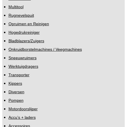
Multitool
Rugnevelspuit
Opruimen en Reinigen
Hogedrukreiniger
Bladblazers/Zuigers
Onkruidborstelmachines / Veegmachines
Sneeuwruimers
Werktuigdragers
Transporter
Kippers
Diversen
Pompen
Motordoorslijper
Accu’s + laders
Accessoires