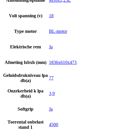
Aansluiting/opname
M10x1,25L
Volt spanning (v)
18
Type motor
BL-motor
Elektrische rem
Ja
Afmeting lxbxh (mm)
1836x610x473
Geluidsdrukniveau lpa
77
db(a)
Onzekerheid k lpa
3,9
db(a)
Softgrip
Ja
Toerental onbelast
4500
stand 1