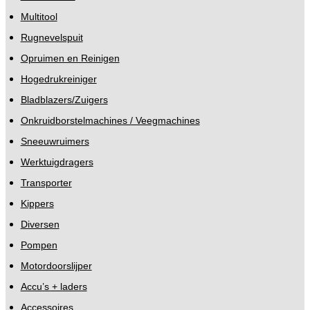
Multitool
Rugnevelspuit
Opruimen en Reinigen
Hogedrukreiniger
Bladblazers/Zuigers
Onkruidborstelmachines / Veegmachines
Sneeuwruimers
Werktuigdragers
Transporter
Kippers
Diversen
Pompen
Motordoorslijper
Accu’s + laders
Accessoires