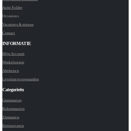
Actie Folder
Occasions
Vacatures & nieuws
Contact
INFORMATIE
Mijn Account
Winkelwagen
Afrekenen
Leveringsvoorwaarden
Categorieën
Grasmaaiers
Robotmaaiers
Zitmaaiers
Kettingzagen