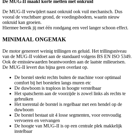
De MUG-II maakt korte metten met onkruid
De MUG-II verwijdert naast onkruid ook vuil mechanisch. Dus
vooral de vruchtbare grond, de voedingsbodem, waarin nieuw
onkruid kan groeien.
Hiermee bereik jij met één rondgang een veel langer schoon effect.
MINIMAAL ONGEMAK
De motor genereert weinig trillingen en geluid. Het trillingsniveau
van de MUG-II voldoet aan de standaard volgens BS EN ISO 5349.
Ook de emissiewaarden beantwoorden aan de laatste milieueisen.
De MUG-II levert dus bijna geen overlast op.
De borstel steekt rechts buiten de machine voor optimaal
comfort bij het borstelen langs muren etc
De duwboom is traploos in hoogte verstelbaar
Het spatscherm aan de voorzijde is zowel links als rechts te
gebruiken
Het toerental de borstel is regelbaar met een hendel op de
duwboom
De borstel bestaat uit 4 losse segmenten, voor eenvoudig
vervoeren en vervangen
De hoogte van MUG-II is op een centrale plek makkelijk
instelbaar