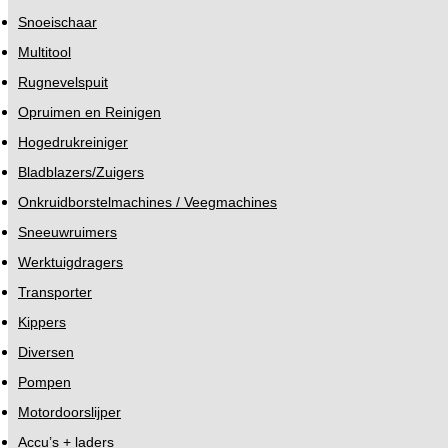
Snoeischaar
Multitool
Rugnevelspuit
Opruimen en Reinigen
Hogedrukreiniger
Bladblazers/Zuigers
Onkruidborstelmachines / Veegmachines
Sneeuwruimers
Werktuigdragers
Transporter
Kippers
Diversen
Pompen
Motordoorslijper
Accu’s + laders