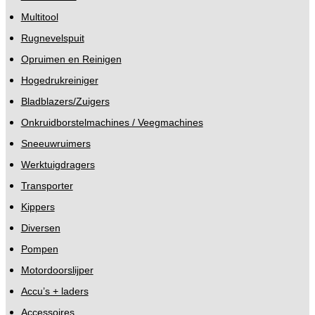
Multitool
Rugnevelspuit
Opruimen en Reinigen
Hogedrukreiniger
Bladblazers/Zuigers
Onkruidborstelmachines / Veegmachines
Sneeuwruimers
Werktuigdragers
Transporter
Kippers
Diversen
Pompen
Motordoorslijper
Accu’s + laders
Accessoires