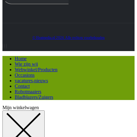
© Heatmedia.nl 2024. Alle rechten voorbehouden
Home
Wie zijn wij
Webwinkel/Producten
Occasions
vacatures-nieuws
Contact
Robotmaaiers
Bladblazers/Zuigers
Mijn winkelwagen