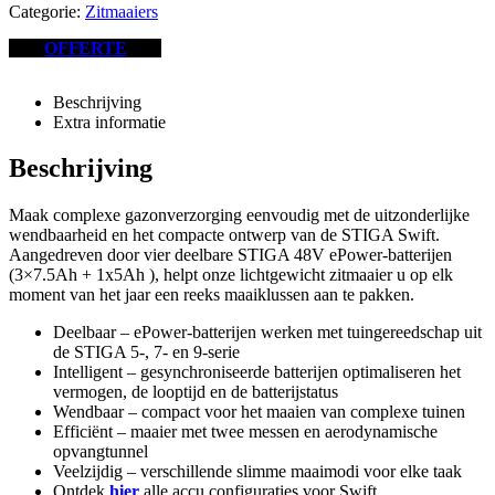
Categorie:
Zitmaaiers
OFFERTE
Beschrijving
Extra informatie
Beschrijving
Maak complexe gazonverzorging eenvoudig met de uitzonderlijke
wendbaarheid en het compacte ontwerp van de STIGA Swift.
Aangedreven door vier deelbare STIGA 48V ePower-batterijen
(3×7.5Ah + 1x5Ah ), helpt onze lichtgewicht zitmaaier u op elk
moment van het jaar een reeks maaiklussen aan te pakken.
Deelbaar – ePower-batterijen werken met tuingereedschap uit
de STIGA 5-, 7- en 9-serie
Intelligent – gesynchroniseerde batterijen optimaliseren het
vermogen, de looptijd en de batterijstatus
Wendbaar – compact voor het maaien van complexe tuinen
Efficiënt – maaier met twee messen en aerodynamische
opvangtunnel
Veelzijdig – verschillende slimme maaimodi voor elke taak
Ontdek
hier
alle accu configuraties voor Swift