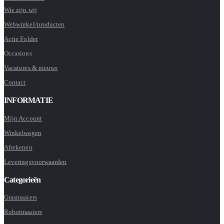
Wie zijn wij
Webwinkel/producten
Actie Folder
Occasions
Vacatures & nieuws
Contact
INFORMATIE
Mijn Account
Winkelwagen
Afrekenen
Leveringsvoorwaarden
Categorieën
Grasmaaiers
Robotmaaiers