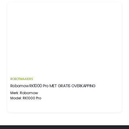
UITVERKOCHT
ROBOTMAAIERS
RKAPPING
Wiper Maairobot Q 350 SR tot 3.500 m²
Merk: Wiper
Model: Q 350 SR