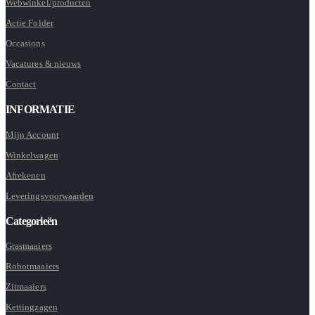
Webwinkel/producten
Actie Folder
Occasions
Vacatures & nieuws
Contact
INFORMATIE
Mijn Account
Winkelwagen
Afrekenen
Leveringsvoorwaarden
Categorieën
Grasmaaiers
Robotmaaiers
Zitmaaiers
Kettingzagen