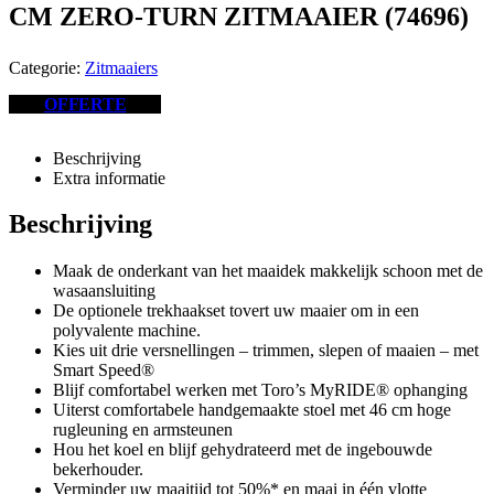
CM ZERO-TURN ZITMAAIER (74696)
Categorie:
Zitmaaiers
OFFERTE
Beschrijving
Extra informatie
Beschrijving
Maak de onderkant van het maaidek makkelijk schoon met de
wasaansluiting
De optionele trekhaakset tovert uw maaier om in een
polyvalente machine.
Kies uit drie versnellingen – trimmen, slepen of maaien – met
Smart Speed®
Blijf comfortabel werken met Toro’s MyRIDE® ophanging
Uiterst comfortabele handgemaakte stoel met 46 cm hoge
rugleuning en armsteunen
Hou het koel en blijf gehydrateerd met de ingebouwde
bekerhouder.
Verminder uw maaitijd tot 50%* en maai in één vlotte