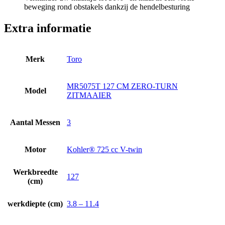
beweging rond obstakels dankzij de hendelbesturing
Extra informatie
Merk
Toro
MR5075T 127 CM ZERO-TURN
Model
ZITMAAIER
Aantal Messen
3
Motor
Kohler® 725 cc V-twin
Werkbreedte
127
(cm)
werkdiepte (cm)
3.8 – 11.4