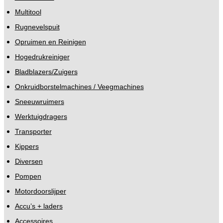
Multitool
Rugnevelspuit
Opruimen en Reinigen
Hogedrukreiniger
Bladblazers/Zuigers
Onkruidborstelmachines / Veegmachines
Sneeuwruimers
Werktuigdragers
Transporter
Kippers
Diversen
Pompen
Motordoorslijper
Accu’s + laders
Accessoires