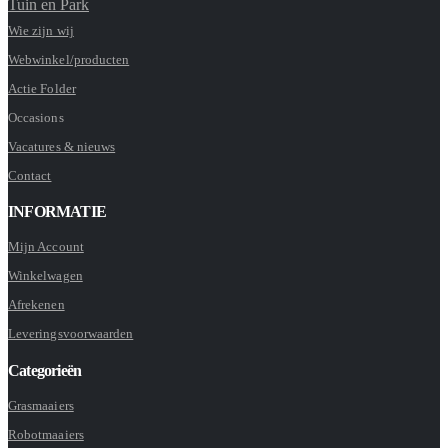
Tuin en Park
Wie zijn wij
Webwinkel/producten
Actie Folder
Occasions
Vacatures & nieuws
Contact
INFORMATIE
Mijn Account
Winkelwagen
Afrekenen
Leveringsvoorwaarden
Categorieën
Grasmaaiers
Robotmaaiers