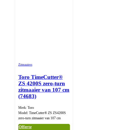
Zitmaaiers
Toro TimeCutter®
ZS 4200S zero-turn
zitmaaier van 107 cm
(74683)
Merk: Toro
Model: TimeCutter® ZS ZS4200S
zero-turn zitmaaier van 107 cm
Offerte