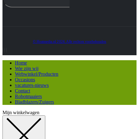
© Heatmedia.nl 2024. Alle rechten voorbehouden
Home
Wie zijn wij
Webwinkel/Producten
Occasions
vacatures-nieuws
Contact
Robotmaaiers
Bladblazers/Zuigers
Mijn winkelwagen