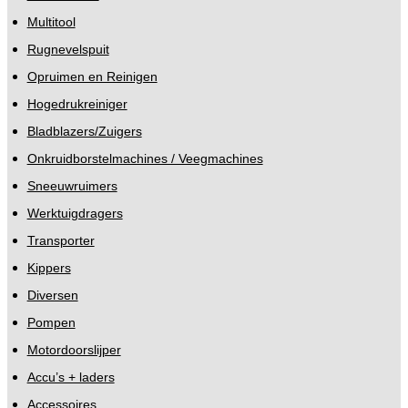
Multitool
Rugnevelspuit
Opruimen en Reinigen
Hogedrukreiniger
Bladblazers/Zuigers
Onkruidborstelmachines / Veegmachines
Sneeuwruimers
Werktuigdragers
Transporter
Kippers
Diversen
Pompen
Motordoorslijper
Accu’s + laders
Accessoires