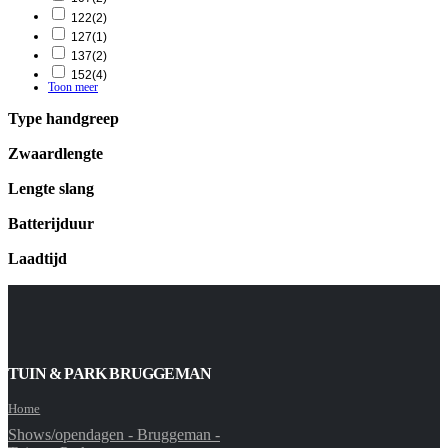
122
(2)
127
(1)
137
(2)
152
(4)
Toon meer
Type handgreep
Zwaardlengte
Lengte slang
Batterijduur
Laadtijd
TUIN & PARK BRUGGEMAN
Home
Shows/opendagen - Bruggeman -