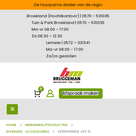
De Husqvarna dealer van de regio
Broekland (Hoofdkantoor) | 0570 – 531035
Tuin & Park Broekland | 0570 – 531035
Ma-vr 08:00 – 17:00
Za 08:30 – 12:30
Lemele | 0572 – 331341
Ma-vr 08:00 – 17:00
Za/zo gesloten
0
Winkelwagen
Afspraak maken
HOME
WEBWINKEL/PRODUCTEN
DIVERSEN
,
ACCESSOIRES
VERWARMDE JAS XL