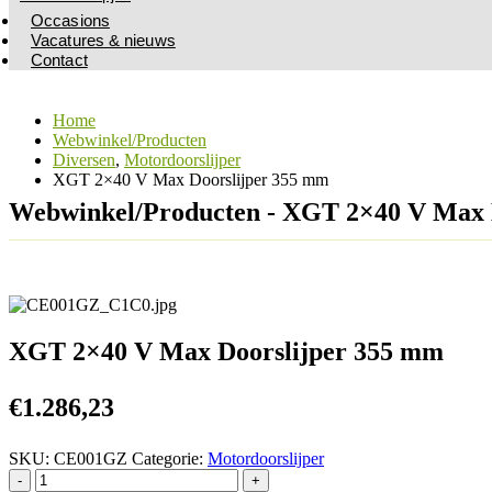
Occasions
Vacatures & nieuws
Contact
Home
Webwinkel/Producten
Diversen
,
Motordoorslijper
XGT 2×40 V Max Doorslijper 355 mm
Webwinkel/Producten - XGT 2×40 V Max 
XGT 2×40 V Max Doorslijper 355 mm
€
1.286,23
SKU:
CE001GZ
Categorie:
Motordoorslijper
-
+