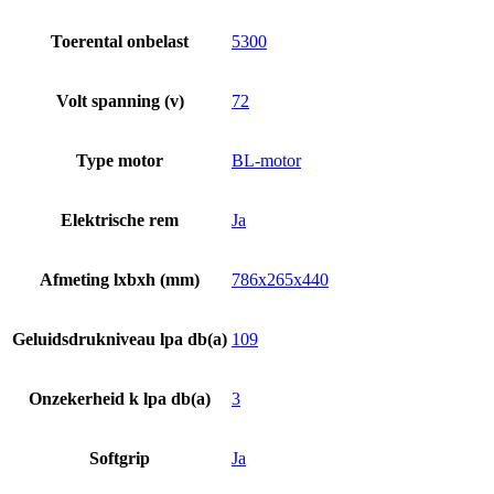
Toerental onbelast
5300
Volt spanning (v)
72
Type motor
BL-motor
Elektrische rem
Ja
Afmeting lxbxh (mm)
786x265x440
Geluidsdrukniveau lpa db(a)
109
Onzekerheid k lpa db(a)
3
Softgrip
Ja