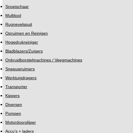
Snoeischaar
Multitool
Rugnevelspuit
Opruimen en Reinigen
Hogedrukreiniger
Bladblazers/Zuigers
Onkruidborstelmachines / Veegmachines
Sneeuwruimers
Werktuigdragers
Transporter
Kippers
Diversen
Pompen
Motordoorslijper
Accu’s + laders