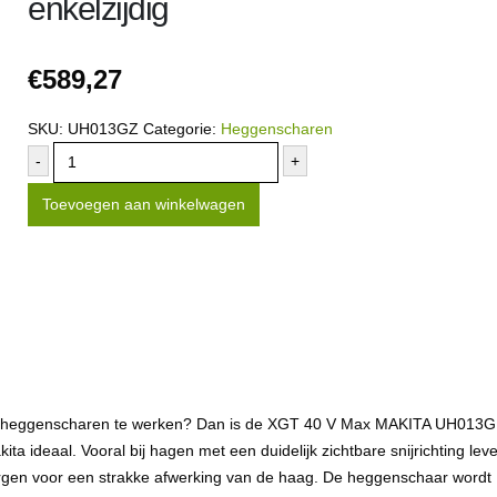
enkelzijdig
€
589,27
SKU:
UH013GZ
Categorie:
Heggenscharen
-
+
Toevoegen aan winkelwagen
ige heggenscharen te werken? Dan is de XGT 40 V Max MAKITA UH013G
a ideaal. Vooral bij hagen met een duidelijk zichtbare snijrichting lev
orgen voor een strakke afwerking van de haag. De heggenschaar wordt