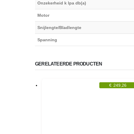
Onzekerheid k lpa db(a)
Motor
Snijlengte/Bladlengte
Spanning
GERELATEERDE PRODUCTEN
€
249,26