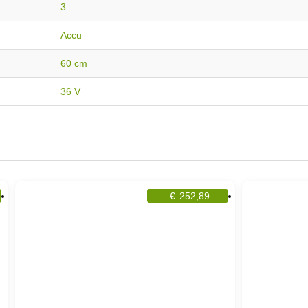
3
Accu
60 cm
36 V
€
252,89