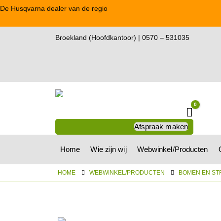
De Husqvarna dealer van de regio
Broekland (Hoofdkantoor) | 0570 – 531035
0
Winkel
Afspraak maken
Home
Wie zijn wij
Webwinkel/Producten
HOME
WEBWINKEL/PRODUCTEN
BOMEN EN ST