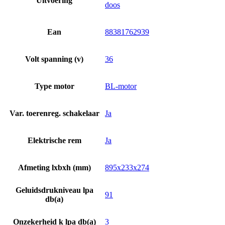
Uitvoering
doos
Ean
88381762939
Volt spanning (v)
36
Type motor
BL-motor
Var. toerenreg. schakelaar
Ja
Elektrische rem
Ja
Afmeting lxbxh (mm)
895x233x274
Geluidsdrukniveau lpa
91
db(a)
Onzekerheid k lpa db(a)
3