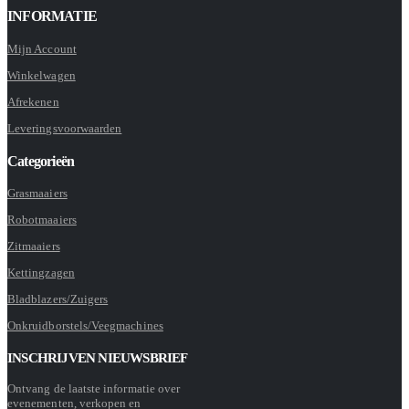
INFORMATIE
Mijn Account
Winkelwagen
Afrekenen
Leveringsvoorwaarden
Categorieën
Grasmaaiers
Robotmaaiers
Zitmaaiers
Kettingzagen
Bladblazers/Zuigers
Onkruidborstels/Veegmachines
INSCHRIJVEN NIEUWSBRIEF
Ontvang de laatste informatie over
evenementen, verkopen en