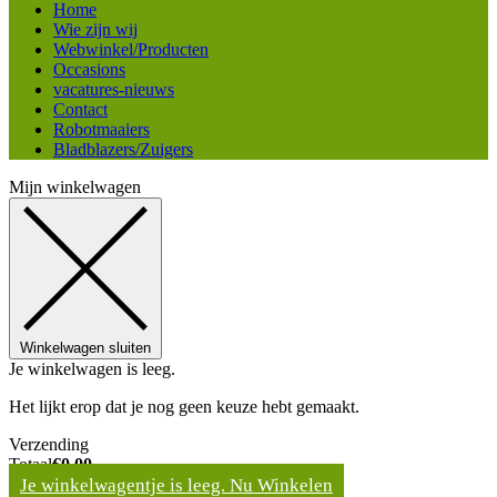
Home
Wie zijn wij
Webwinkel/Producten
Occasions
vacatures-nieuws
Contact
Robotmaaiers
Bladblazers/Zuigers
Mijn winkelwagen
Winkelwagen sluiten
Je winkelwagen is leeg.
Het lijkt erop dat je nog geen keuze hebt gemaakt.
Verzending
Totaal
€
0,00
Je winkelwagentje is leeg. Nu Winkelen