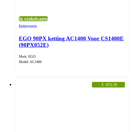
In winkelwagen
Kettingzagen
EGO 90PX ketting AC1400 Voor CS1400E
(90PX052E)
Merk: EGO
Model: AC1400
€
433,18