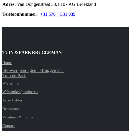
Adres:
Van Dongenstraat 38, 8107 AG Broekland
Telefoonnummer:
+31 570 – 531 035
TUIN & PARK BRUGGEMAN
Home
Shows/opendagen - Bruggeman -
Tuin en Park
Wie zijn wij
Webwinkel/producten
Actie Folder
Occasions
Vacatures & nieuws
Contact