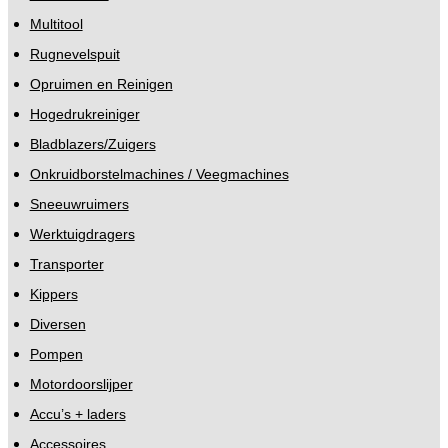
Multitool
Rugnevelspuit
Opruimen en Reinigen
Hogedrukreiniger
Bladblazers/Zuigers
Onkruidborstelmachines / Veegmachines
Sneeuwruimers
Werktuigdragers
Transporter
Kippers
Diversen
Pompen
Motordoorslijper
Accu’s + laders
Accessoires