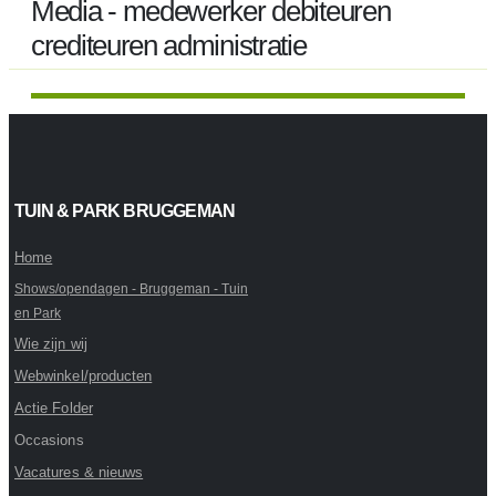
Media - medewerker debiteuren
crediteuren administratie
TUIN & PARK BRUGGEMAN
Home
Shows/opendagen - Bruggeman - Tuin
en Park
Wie zijn wij
Webwinkel/producten
Actie Folder
Occasions
Vacatures & nieuws