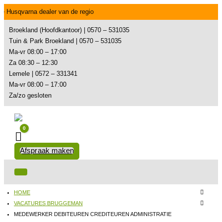
e Husqvarna dealer van de regio
Broekland (Hoofdkantoor) | 0570 – 531035
Tuin & Park Broekland | 0570 – 531035
Ma-vr 08:00 – 17:00
Za 08:30 – 12:30
Lemele | 0572 – 331341
Ma-vr 08:00 – 17:00
Za/zo gesloten
0
Winkelwagen
Afspraak maken
HOME
VACATURES BRUGGEMAN
MEDEWERKER DEBITEUREN CREDITEUREN ADMINISTRATIE