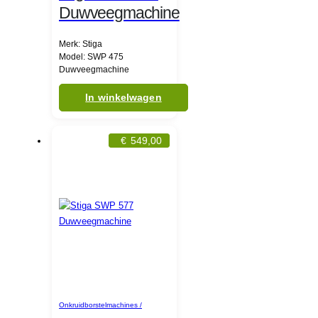
Duwveegmachine
Merk: Stiga
Model: SWP 475
Duwveegmachine
In winkelwagen
€
549,00
Onkruidborstelmachines /