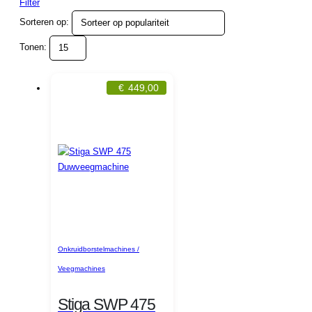
Filter
Sorteren op:
Tonen:
€
449,00
Onkruidborstelmachines /
Veegmachines
Stiga SWP 475