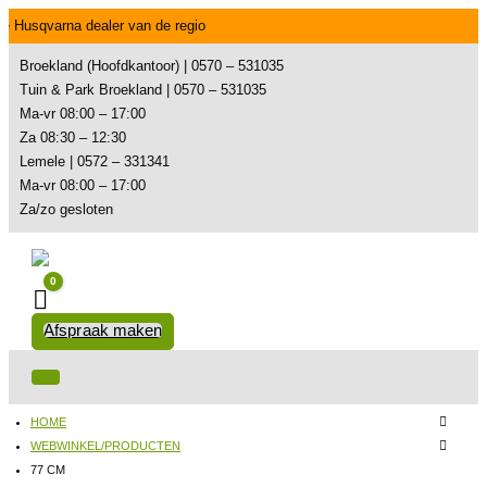
e Husqvarna dealer van de regio
Broekland (Hoofdkantoor) | 0570 – 531035
Tuin & Park Broekland | 0570 – 531035
Ma-vr 08:00 – 17:00
Za 08:30 – 12:30
Lemele | 0572 – 331341
Ma-vr 08:00 – 17:00
Za/zo gesloten
0
Winkelwagen
Afspraak maken
HOME
WEBWINKEL/PRODUCTEN
77 CM