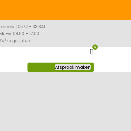
Lemele | 0572 – 331341
Ma-vr 08:00 – 17:00
Za/zo gesloten
0
Winkelwagen
Afspraak maken