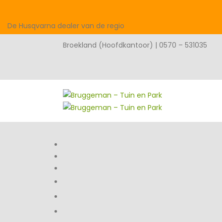
De Husqvarna dealer van de regio
Broekland (Hoofdkantoor) | 0570 – 531035