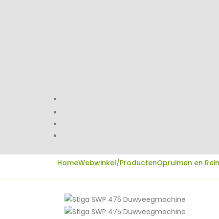
Home
Webwinkel/Producten
Opruimen en Rei