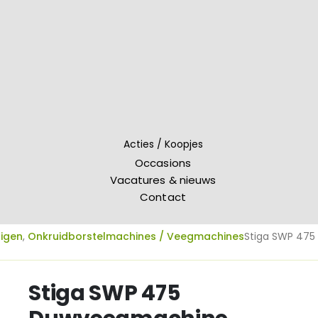
Acties / Koopjes
Occasions
Vacatures & nieuws
Contact
nigen
,
Onkruidborstelmachines / Veegmachines
Stiga SWP 47
Stiga SWP 475