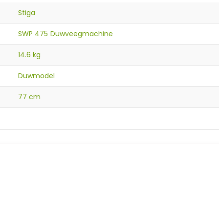
Stiga
SWP 475 Duwveegmachine
14.6 kg
Duwmodel
77 cm